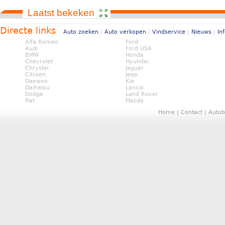
Laatst bekeken
Directe links
Auto zoeken
|
Auto verkopen
|
Vindservice
|
Nieuws
|
In
Alfa Romeo
Ford
Audi
Ford USA
BMW
Honda
Chevrolet
Hyundai
Chrysler
Jaguar
Citroen
Jeep
Daewoo
Kia
Daihatsu
Lancia
Dodge
Land Rover
Fiat
Mazda
Home
|
Contact
|
Autob