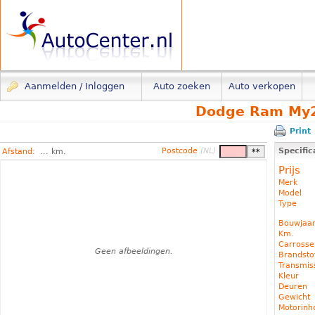
Aanmelden / Inloggen
Auto zoeken
Auto verkopen
Dodge Ram My24
Print
Postcode
(NL)
Specific
Afstand:
... km.
Prijs
Merk
Model
Type
Bouwjaa
Km.
Carrosse
Geen afbeeldingen.
Brandst
Transmis
Kleur
Deuren
Gewicht
Motorin