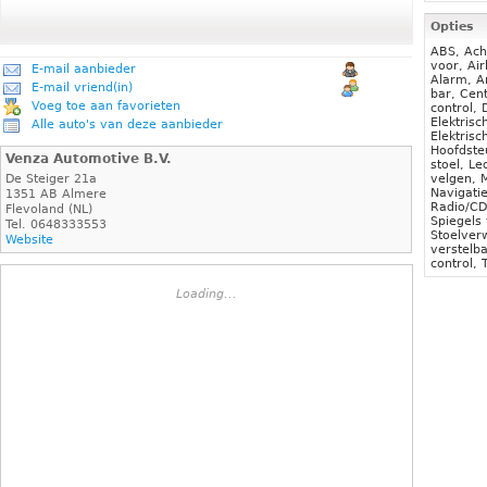
Opties
ABS, Ach
voor, Air
E-mail aanbieder
Alarm, A
E-mail vriend(in)
bar, Cent
Voeg toe aan favorieten
control,
Elektrisc
Alle auto's van deze aanbieder
Elektrisc
Hoofdste
Venza Automotive B.V.
stoel, Le
De Steiger 21a
velgen, M
Navigati
1351 AB Almere
Radio/CD,
Flevoland (NL)
Spiegels
Tel. 0648333553
Stoelver
Website
verstelba
control, 
Loading...