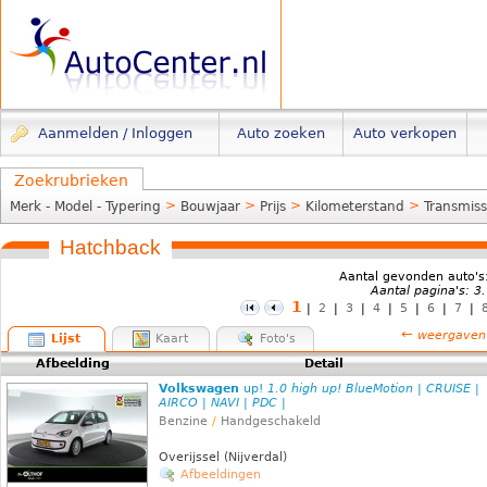
Aanmelden / Inloggen
Auto zoeken
Auto verkopen
Zoekrubrieken
>
>
>
>
Merk - Model - Typering
Bouwjaar
Prijs
Kilometerstand
Transmiss
Hatchback
Aantal gevonden auto's
Aantal pagina's: 3
1
|
2
|
3
|
4
|
5
|
6
|
7
|
←
weergaven
Lijst
Kaart
Foto's
Afbeelding
Detail
Volkswagen
up!
1.0 high up! BlueMotion | CRUISE |
AIRCO | NAVI | PDC |
Benzine
/
Handgeschakeld
Overijssel (Nijverdal)
Afbeeldingen