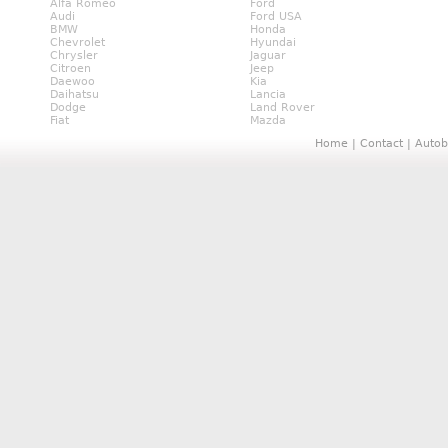
Alfa Romeo
Ford
Audi
Ford USA
BMW
Honda
Chevrolet
Hyundai
Chrysler
Jaguar
Citroen
Jeep
Daewoo
Kia
Daihatsu
Lancia
Dodge
Land Rover
Fiat
Mazda
Home
|
Contact
|
Autob