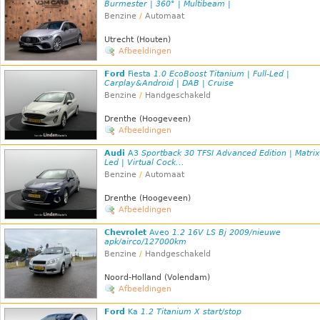
Burmester | 360° | Multibeam |
Benzine
/
Automaat
Utrecht (Houten)
Afbeeldingen
Ford
Fiesta
1.0 EcoBoost Titanium | Full-Led |
Carplay&Android | DAB | Cruise
Benzine
/
Handgeschakeld
Drenthe (Hoogeveen)
Afbeeldingen
Audi
A3
Sportback 30 TFSI Advanced Edition | Matrix
Led | Virtual Cock...
Benzine
/
Automaat
Drenthe (Hoogeveen)
Afbeeldingen
Chevrolet
Aveo
1.2 16V LS Bj 2009/nieuwe
apk/airco/127000km
Benzine
/
Handgeschakeld
Noord-Holland (Volendam)
Afbeeldingen
Ford
Ka
1.2 Titanium X start/stop