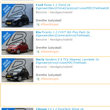
Ford
Fiesta
1.1 Trend 2e
Eigenaar|Navi|Clima|Carplya|Cruise|PDC|Trekhaak|N.
Benzine
/
Handgeschakeld
Drenthe (Lelystad)
Afbeeldingen
Kia
Picanto
1.2 CVVT ISG Plus Pack 2e
Eigenaar|Navi|Camera|Airco|Trekhaak|...
Benzine
/
Handgeschakeld
Drenthe (Lelystad)
Afbeeldingen
Dacia
Sandero
0.9 TCe Stepway Lauréate 1e
Eigenaar|Airco|Cruise|PDC|Trekhaak...
Benzine
/
Handgeschakeld
Drenthe (Lelystad)
Afbeeldingen
Citroen
C3
1.2 PureTech Shine 2e