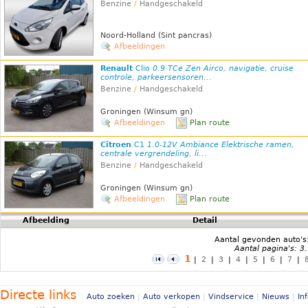
Benzine
/
Handgeschakeld
Noord-Holland (Sint pancras)
Afbeeldingen
Renault
Clio
0.9 TCe Zen Airco, navigatie, cruise
controle, parkeersensoren...
Benzine
/
Handgeschakeld
Groningen (Winsum gn)
Afbeeldingen
Plan route
Citroen
C1
1.0-12V Ambiance Elektrische ramen,
centrale vergrendeling, li...
Benzine
/
Handgeschakeld
Groningen (Winsum gn)
Afbeeldingen
Plan route
Afbeelding
Detail
Aantal gevonden auto's
Aantal pagina's: 3
1
|
2
|
3
|
4
|
5
|
6
|
7
|
Directe links
Auto zoeken
|
Auto verkopen
|
Vindservice
|
Nieuws
|
In