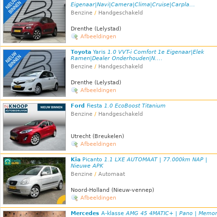
Eigenaar|Navi|Camera|Clima|Cruise|Carpla...
Benzine
/
Handgeschakeld
Drenthe (Lelystad)
Afbeeldingen
Toyota
Yaris
1.0 VVT-i Comfort 1e Eigenaar|Elek
Ramen|Dealer Onderhouden|N....
Benzine
/
Handgeschakeld
Drenthe (Lelystad)
Afbeeldingen
Ford
Fiesta
1.0 EcoBoost Titanium
Benzine
/
Handgeschakeld
Utrecht (Breukelen)
Afbeeldingen
Kia
Picanto
1.1 LXE AUTOMAAT | 77.000km NAP |
Nieuwe APK
Benzine
/
Automaat
Noord-Holland (Nieuw-vennep)
Afbeeldingen
Mercedes
A-klasse
AMG 45 4MATIC+ | Pano | Memor