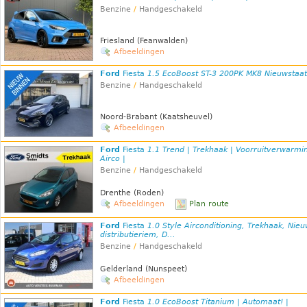
Benzine
/
Handgeschakeld
Friesland (Feanwalden)
Afbeeldingen
Ford
Fiesta
1.5 EcoBoost ST-3 200PK MK8 Nieuwstaat
Benzine
/
Handgeschakeld
Noord-Brabant (Kaatsheuvel)
Afbeeldingen
Ford
Fiesta
1.1 Trend | Trekhaak | Voorruitverwarmin
Airco |
Benzine
/
Handgeschakeld
Drenthe (Roden)
Afbeeldingen
Plan route
Ford
Fiesta
1.0 Style Airconditioning, Trekhaak, Nie
distributieriem, D...
Benzine
/
Handgeschakeld
Gelderland (Nunspeet)
Afbeeldingen
Ford
Fiesta
1.0 EcoBoost Titanium | Automaat! |