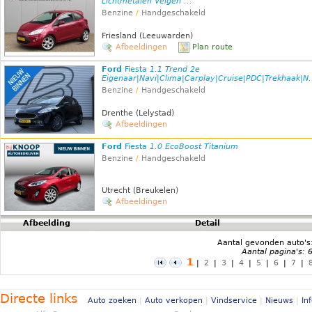
Lichtmetalen Velgen ...
Benzine
/
Handgeschakeld
Friesland (Leeuwarden)
Afbeeldingen
Plan route
Ford
Fiesta
1.1 Trend 2e
Eigenaar|Navi|Clima|Carplay|Cruise|PDC|Trekhaak|N.
Benzine
/
Handgeschakeld
Drenthe (Lelystad)
Afbeeldingen
Ford
Fiesta
1.0 EcoBoost Titanium
Benzine
/
Handgeschakeld
Utrecht (Breukelen)
Afbeeldingen
Afbeelding
Detail
Aantal gevonden auto's
Aantal pagina's: 
1
|
2
|
3
|
4
|
5
|
6
|
7
|
Directe links
Auto zoeken
|
Auto verkopen
|
Vindservice
|
Nieuws
|
In