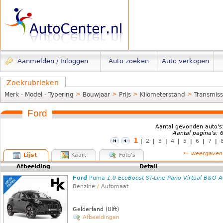
Aanmelden / Inloggen
Auto zoeken
Auto verkopen
Zoekrubrieken
>
>
>
>
Merk - Model - Typering
Bouwjaar
Prijs
Kilometerstand
Transmiss
Ford
Aantal gevonden auto's
Aantal pagina's: 
1
|
2
|
3
|
4
|
5
|
6
|
7
|
←
weergaven
Lijst
Kaart
Foto's
Afbeelding
Detail
Ford
Puma
1.0 EcoBoost ST-Line Pano Virtual B&O 
Benzine
/
Automaat
Gelderland (Ulft)
Afbeeldingen