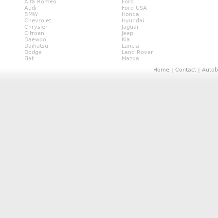
Alfa Romeo
Ford
Audi
Ford USA
BMW
Honda
Chevrolet
Hyundai
Chrysler
Jaguar
Citroen
Jeep
Daewoo
Kia
Daihatsu
Lancia
Dodge
Land Rover
Fiat
Mazda
Home
|
Contact
|
Autob