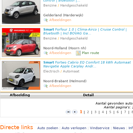
control | Bluetooth |...
Benzine
/
Handgeschakeld
Gelderland (Harderwijk)
Afbeeldingen
Smart
Forfour
1.0 | Clima-Airco | Cruise Control |
Bluetooth | Incl BOVAG Ga...
Benzine
/
Handgeschakeld
Noord-Holland (Hoorn nh)
Afbeeldingen
Plan route
Smart
Fortwo
Cabrio EQ Comfort 18 kWh Automaat
Navigatie Apple Carplay Andr...
Electrisch
/
Automaat
Noord-Brabant (Helmond)
Afbeeldingen
Afbeelding
Detail
Aantal gevonden auto
Aantal pagina's:
1
|
2
|
3
|
4
|
5
|
6
|
7
|
Directe links
Auto zoeken
|
Auto verkopen
|
Vindservice
|
Nieuws
|
In