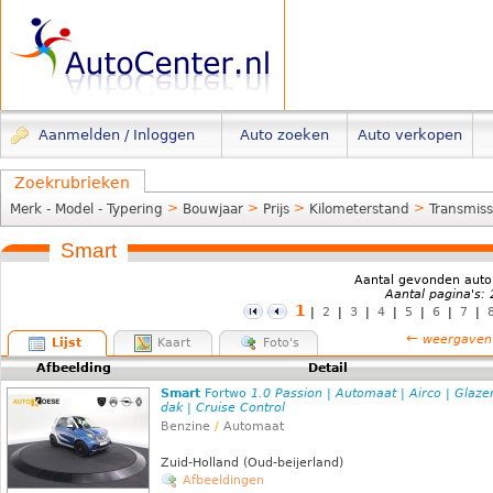
Aanmelden / Inloggen
Auto zoeken
Auto verkopen
Zoekrubrieken
>
>
>
>
Merk - Model - Typering
Bouwjaar
Prijs
Kilometerstand
Transmiss
Smart
Aantal gevonden auto
Aantal pagina's:
1
|
2
|
3
|
4
|
5
|
6
|
7
|
←
weergaven
Lijst
Kaart
Foto's
Afbeelding
Detail
Smart
Fortwo
1.0 Passion | Automaat | Airco | Glaze
dak | Cruise Control
Benzine
/
Automaat
Zuid-Holland (Oud-beijerland)
Afbeeldingen