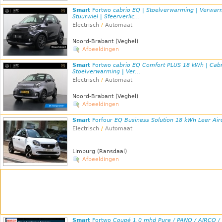
Smart
Fortwo
cabrio EQ | Stoelverwarming | Verwa
Stuurwiel | Sfeerverlic...
Electrisch
/
Automaat
Noord-Brabant (Veghel)
Afbeeldingen
Smart
Fortwo
cabrio EQ Comfort PLUS 18 kWh | Cabr
Stoelverwarming | Ver...
Electrisch
/
Automaat
Noord-Brabant (Veghel)
Afbeeldingen
Smart
Forfour
EQ Business Solution 18 kWh Leer Air
Electrisch
/
Automaat
Limburg (Ransdaal)
Afbeeldingen
Smart
Fortwo
Coupé 1.0 mhd Pure / PANO / AIRCO /