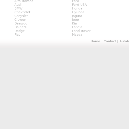
Alfa Romeo
Ford
Audi
Ford USA
BMW
Honda
Chevrolet
Hyundai
Chrysler
Jaguar
Citroen
Jeep
Daewoo
Kia
Daihatsu
Lancia
Dodge
Land Rover
Fiat
Mazda
Home
|
Contact
|
Autob