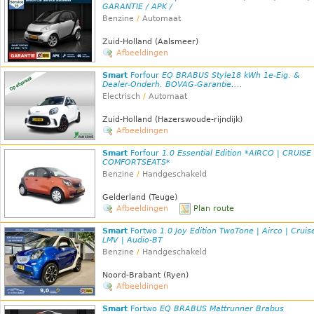
GARANTIE / APK /
Benzine
/
Automaat
Zuid-Holland (Aalsmeer)
Afbeeldingen
Smart
Forfour
EQ BRABUS Style18 kWh 1e-Eig. &
Dealer-Onderh. BOVAG-Garantie....
Electrisch
/
Automaat
Zuid-Holland (Hazerswoude-rijndijk)
Afbeeldingen
Smart
Forfour
1.0 Essential Edition *AIRCO | CRUISE 
COMFORTSEATS*
Benzine
/
Handgeschakeld
Gelderland (Teuge)
Afbeeldingen
Plan route
Smart
Fortwo
1.0 Joy Edition TwoTone | Airco | Cruise
LMV | Audio-BT
Benzine
/
Handgeschakeld
Noord-Brabant (Ryen)
Afbeeldingen
Smart
Fortwo
EQ BRABUS Mattrunner Brabus