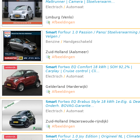
Mattrunner | Camera | Stoelverwarm...
Electrisch
/
Automaat
Limburg (Venlo)
Afbeeldingen
Smart
Forfour
1.0 Passion / Pano/ Stoelverwarming 
Velgen /
Benzine
/
Handgeschakeld
Zuid-Holland (Aalsmeer)
Afbeeldingen
Smart
Fortwo
EQ Comfort 18 kWh | SOH 92,2% |
Carplay | Cruise control | Cli...
Electrisch
/
Automaat
Gelderland (Harderwijk)
Afbeeldingen
Smart
Fortwo
EQ Brabus Style 18 kWh 1e-Eig. & Dea
Onderh. BOVAG-Garantie...
Electrisch
/
Automaat
Zuid-Holland (Hazerswoude-rijndijk)
Afbeeldingen
Smart
Forfour
1.0 Joy Edition | Origineel NL | Climate