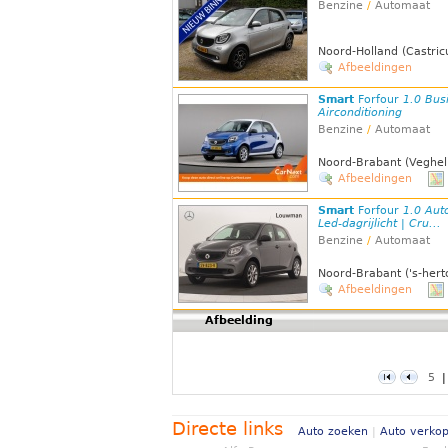
Benzine
/
Automaat
Noord-Holland (Castri
Afbeeldingen
Smart
Forfour
1.0 Bus
Airconditioning
Benzine
/
Automaat
Noord-Brabant (Veghel
Afbeeldingen
Smart
Forfour
1.0 Aut
Led-dagrijlicht | Cru...
Benzine
/
Automaat
Noord-Brabant ('s-her
Afbeeldingen
Afbeelding
5
Directe links
Auto zoeken
|
Auto verko