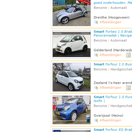
goed onderhouden, Me
Benzine
/
Automaat
Drenthe (Hoogeveen)
Afbeeldingen
Smart
Fortwo
1.0 Brab
Panoramadak | Navigati
Benzine
/
Automaat
Gelderland (Harderwijk
Afbeeldingen
Smart
Forfour
1.0 Bus
Benzine
/
Handgeschak
Zeeland ('s-heer arend
Afbeeldingen
Smart
Forfour
1.0 Pure
Isofix |
Benzine
/
Handgeschak
Overijssel (Heino)
Afbeeldingen
Smart
Forfour
EQ Brab