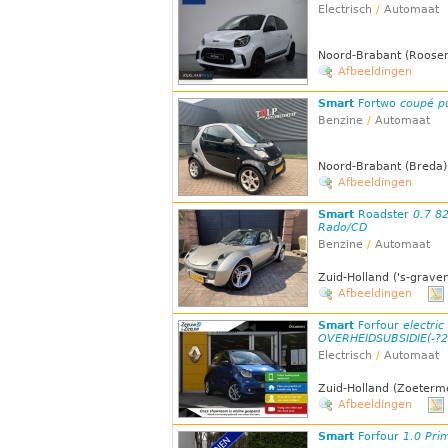
Electrisch
/
Automaat
Noord-Brabant (Roose
Afbeeldingen
Smart
Fortwo
coupé p
Benzine
/
Automaat
Noord-Brabant (Breda)
Afbeeldingen
Smart
Roadster
0.7 8
Rado/CD
Benzine
/
Automaat
Zuid-Holland ('s-grave
Afbeeldingen
Smart
Forfour
electric
OVERHEIDSUBSIDIE(-?2.
Electrisch
/
Automaat
Zuid-Holland (Zoeterm
Afbeeldingen
Smart
Forfour
1.0 Pr