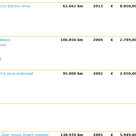
CU Electric drive
62.661 km
2013
€
8.850,
ckbasic
106.856 km
2004
€
2.749,
eld
)
t & pure Automaat
95.000 km
2002
€
2.450,
5 Zeer mooie Smart roadster,
138.976 km
2005
€
5.949,