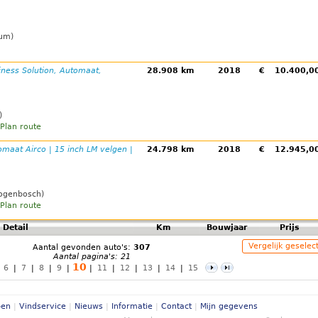
cum)
iness Solution, Automaat,
28.908 km
2018
€
10.400,
)
Plan route
omaat Airco | 15 inch LM velgen |
24.798 km
2018
€
12.945,
togenbosch)
Plan route
Detail
Km
Bouwjaar
Prijs
Vergelijk geselec
Aantal gevonden auto's:
307
Aantal pagina's: 21
10
|
6
|
7
|
8
|
9
|
|
11
|
12
|
13
|
14
|
15
pen
|
Vindservice
|
Nieuws
|
Informatie
|
Contact
|
Mijn gegevens