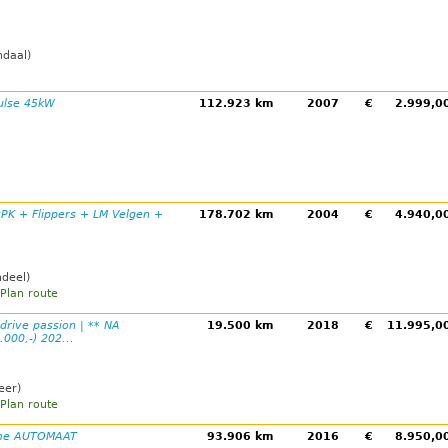
ndaal)
ulse 45kW
112.923 km
2007
€
2.999,
2PK + Flippers + LM Velgen +
178.702 km
2004
€
4.940,
ndeel)
Plan route
 drive passion | ** NA
19.500 km
2018
€
11.995,
000,-) 202...
eer)
Plan route
ime AUTOMAAT
93.906 km
2016
€
8.950,