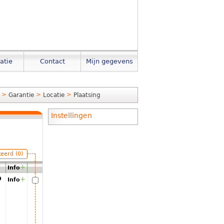
atie
Contact
Mijn gegevens
>
>
>
Garantie
Locatie
Plaatsing
Instellingen
teerd (0)
+
Info
00
+
Info