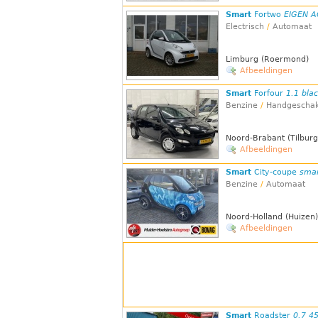
Smart
Fortwo
EIGEN AC
Electrisch
/
Automaat
Limburg (Roermond)
Afbeeldingen
Smart
Forfour
1.1 bla
Benzine
/
Handgeschak
Noord-Brabant (Tilburg
Afbeeldingen
Smart
City-coupe
smar
Benzine
/
Automaat
Noord-Holland (Huizen)
Afbeeldingen
Smart
Roadster
0.7 4