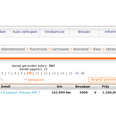
eken
Auto verkopen
Vindservice
Nieuws
Inform
>
>
>
>
>
>
Kilometerstand
Transmissie
Carrosserie
Brandstof
Kleur
Opties
Aantal gevonden auto's:
307
Aantal pagina's: 21
10
|
6
|
7
|
8
|
9
|
|
11
|
12
|
13
|
14
|
15
←
Vergelijk geselec
weergaven
Detail
Km
Bouwjaar
Prijs
t & passion ?Nieuwe APK ?
162.899 km
2000
€
1.100,