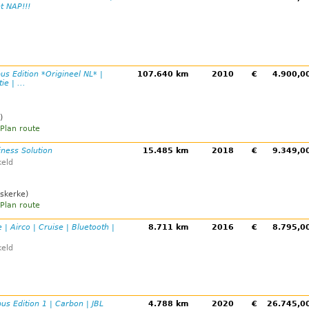
t NAP!!!
us Edition *Origineel NL* |
107.640 km
2010
€
4.900,
e | ...
)
Plan route
iness Solution
15.485 km
2018
€
9.349,
eld
skerke)
Plan route
 | Airco | Cruise | Bluetooth |
8.711 km
2016
€
8.795,
eld
us Edition 1 | Carbon | JBL
4.788 km
2020
€
26.745,