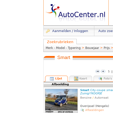
Aanmelden / Inloggen
Auto zo
Zoekrubrieken
>
>
Merk - Model - Typering
Bouwjaar
Prijs
Smart
5
Lijst
Kaart
Foto's
Afbeelding
Smart
City-coupe
smar
Zuinig!?KOOPJE
Benzine
/
Automaat
Overijssel (Hengelo)
Afbeeldingen