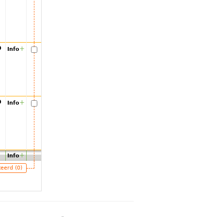
00
+
Info
00
+
Info
+
Info
teerd (0)