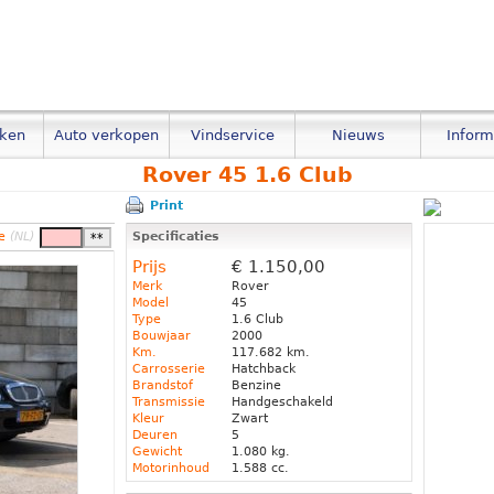
eken
Auto verkopen
Vindservice
Nieuws
Inform
Rover 45 1.6 Club
Print
de
(NL)
Specificaties
Prijs
€ 1.150,00
Merk
Rover
Model
45
Type
1.6 Club
Bouwjaar
2000
Km.
117.682 km.
Carrosserie
Hatchback
Brandstof
Benzine
Transmissie
Handgeschakeld
Kleur
Zwart
Deuren
5
Gewicht
1.080 kg.
Motorinhoud
1.588 cc.