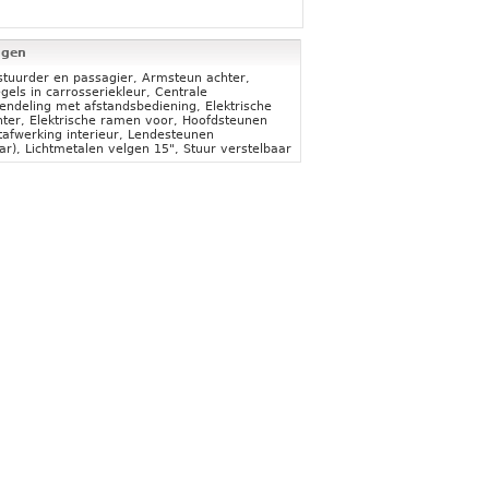
ngen
stuurder en passagier, Armsteun achter,
gels in carrosseriekleur, Centrale
endeling met afstandsbediening, Elektrische
ter, Elektrische ramen voor, Hoofdsteunen
tafwerking interieur, Lendesteunen
ar), Lichtmetalen velgen 15", Stuur verstelbaar