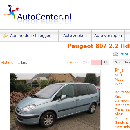
Aanmelden / Inloggen
Auto zoeken
Auto verkopen
Peugeot 807 2.2 Hdi
Print
Postcode
(NL)
Specific
Afstand:
... km.
Prijs
Merk
Model
Type
Bouwjaa
Km.
Carrosse
Brandst
Transmis
Kleur
Deuren
Gewicht
Motorin