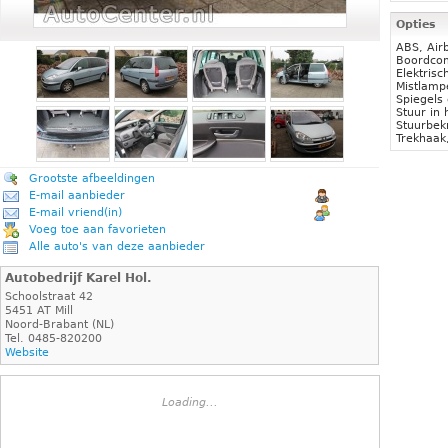
Opties
ABS, Airb
Boordcom
Elektrisc
Mistlamp
Spiegels
Stuur in 
Stuurbekr
Trekhaak
Grootste afbeeldingen
E-mail aanbieder
E-mail vriend(in)
Voeg toe aan favorieten
Alle auto's van deze aanbieder
Autobedrijf Karel Hol.
Schoolstraat 42
5451 AT Mill
Noord-Brabant (NL)
Tel. 0485-820200
Website
Loading...