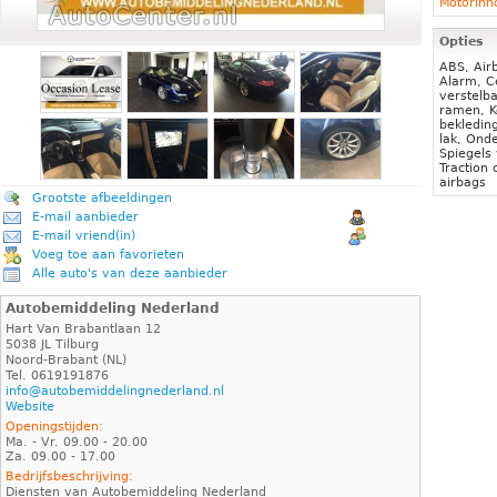
Motorin
Opties
ABS, Airb
Alarm, Ce
verstelba
ramen, K
bekleding
lak, Ond
Spiegels
Traction 
airbags
Grootste afbeeldingen
E-mail aanbieder
E-mail vriend(in)
Voeg toe aan favorieten
Alle auto's van deze aanbieder
Autobemiddeling Nederland
Hart Van Brabantlaan 12
5038 JL Tilburg
Noord-Brabant (NL)
Tel. 0619191876
info@autobemiddelingnederland.nl
Website
Openingstijden:
Ma. - Vr. 09.00 - 20.00
Za. 09.00 - 17.00
Bedrijfsbeschrijving:
Diensten van Autobemiddeling Nederland