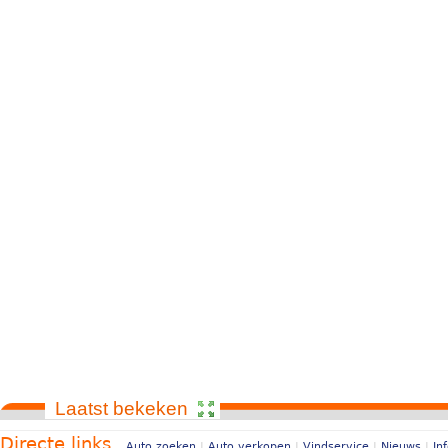
Laatst bekeken
Directe links
Auto zoeken
|
Auto verkopen
|
Vindservice
|
Nieuws
|
In