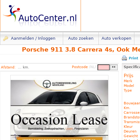
Aanmelden / Inloggen
Auto zoeken
Auto verkopen
Porsche 911 3.8 Carrera 4s, Ook M
Print
Postcode
(NL)
Specific
Afstand:
... km.
Prijs
Merk
Model
Type
Bouwjaa
Km.
Carrosse
Brandst
Transmis
Kleur
Deuren
Gewicht