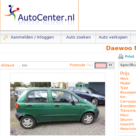
Aanmelden / Inloggen
Auto zoeken
Auto verkopen
Daewoo M
Print
Postcode
(NL)
Specific
Afstand:
... km.
Prijs
Merk
Model
Type
Bouwjaa
Km.
Carrosse
Brandst
Transmis
Kleur
Deuren
Gewicht
Motorin