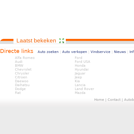
Laatst bekeken
Directe links
Auto zoeken
|
Auto verkopen
|
Vindservice
|
Nieuws
|
In
Alfa Romeo
Ford
Audi
Ford USA
BMW
Honda
Chevrolet
Hyundai
Chrysler
Jaguar
Citroen
Jeep
Daewoo
Kia
Daihatsu
Lancia
Dodge
Land Rover
Fiat
Mazda
Home
|
Contact
|
Autob