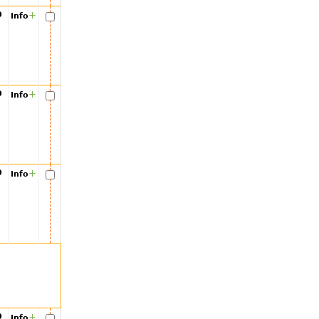
00
+
Info
00
+
Info
00
+
Info
00
+
Info