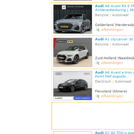
Audi
A6
Avant RS 6 TF
Achterasbesturing | 36.
Benzine
/
Automaat
Gelderland (Harderwijk
Afbeeldingen
Audi
A1
citycarver 30
Benzine
/
Automaat
Zuid-Holland (Naaldwij
Afbeeldingen
Audi
A6
Avant e-tron
Komt half augustu...
Electrisch
/
Automaat
Flevoland (Almere)
Afbeeldingen
Audi
Q7
60 TFSI e qua