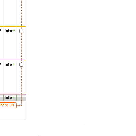
00
+
Info
00
+
Info
+
Info
teerd (0)