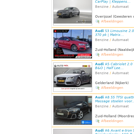
CarPlay | Kleppens...
Benzine
/
Automaat
Overijssel (Geesteren 
Afbeeldingen
Audi
S3
Limousine 2.0
370 pk | Matrix...
Benzine
/
Automaat
Zuid-Holland (Naaldwij
Afbeeldingen
Audi
A5
Cabriolet 2.0 
B&O | Half Lee...
Benzine
/
Automaat
Gelderland (Nijkerk)
Afbeeldingen
Audi
A8
55 TFSI quatt
Massage stoelen voor..
Benzine
/
Automaat
Zuid-Holland (Moordrec
Afbeeldingen
Audi
A6
Avant e-tron