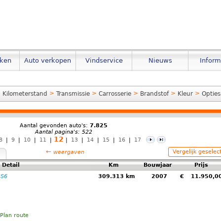
eken
Auto verkopen
Vindservice
Nieuws
Inform
>
>
>
>
>
>
Kilometerstand
Transmissie
Carrosserie
Brandstof
Kleur
Opties
Aantal gevonden auto's:
7.825
Aantal pagina's: 522
12
8
|
9
|
10
|
11
|
|
13
|
14
|
15
|
16
|
17
←
Vergelijk geselec
weergaven
Detail
Km
Bouwjaar
Prijs
 S6
309.313 km
2007
€
11.950,
Plan route