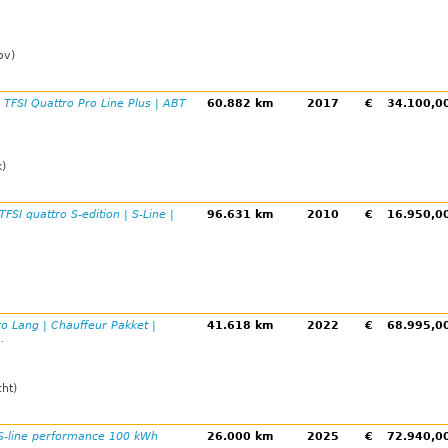
ov)
 TFSI Quattro Pro Line Plus | ABT
60.882 km
2017
€
34.100,
k)
TFSI quattro S-edition | S-Line |
96.631 km
2010
€
16.950,
ro Lang | Chauffeur Pakket |
41.618 km
2022
€
68.995,
.
ht)
 S-line performance 100 kWh
26.000 km
2025
€
72.940,