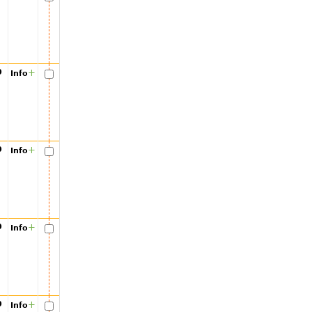
00
+
Info
00
+
Info
00
+
Info
00
+
Info