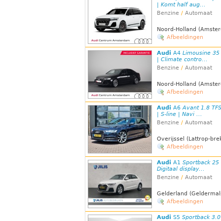
| Komt half aug...
Benzine
/
Automaat
Noord-Holland (Amste
Afbeeldingen
Audi
A4
Limousine 35 
| Climate contro...
Benzine
/
Automaat
Noord-Holland (Amste
Afbeeldingen
Audi
A6
Avant 1.8 TFS
| S-line | Navi ...
Benzine
/
Automaat
Overijssel (Lattrop-br
Afbeeldingen
Audi
A1
Sportback 25 T
Digitaal display...
Benzine
/
Automaat
Gelderland (Geldermal
Afbeeldingen
Audi
S5
Sportback 3.0