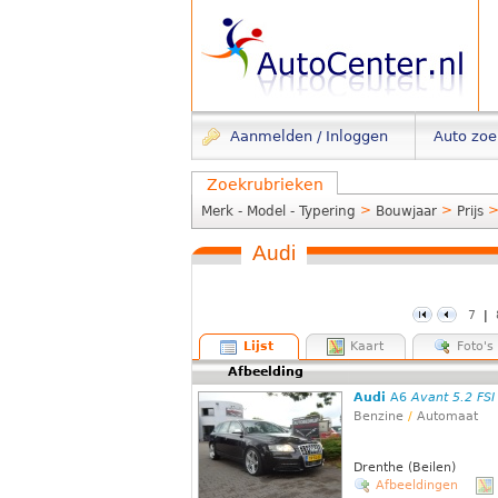
Aanmelden / Inloggen
Auto zo
Zoekrubrieken
>
>
Merk - Model - Typering
Bouwjaar
Prijs
Audi
7
|
Lijst
Kaart
Foto's
Afbeelding
Audi
A6
Avant 5.2 FSI
Benzine
/
Automaat
Drenthe (Beilen)
Afbeeldingen