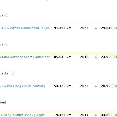
rdam)
TFSI S edition Competition 150pk
91.392 km
2023
€
29.849,
rdam)
I Ultra Advance Sport | Automaat
105.046 km
2018
€
23.950,
eklenkamp)
FSI Pro Line | Cruise control |
54.125 km
2022
€
20.950,
sen)
 TFSI S5 quattro 355pk | Apple
119.482 km
2017
€
34.800,