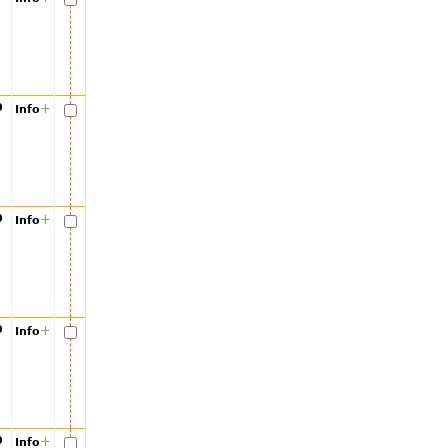
00
+
Info
00
+
Info
00
+
Info
00
+
Info