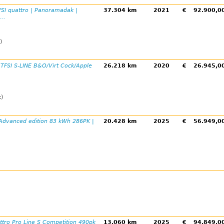
SI quattro | Panoramadak |
37.304 km
2021
€
92.900,
..
)
 TFSI S-LINE B&O/Virt Cock/Apple
26.218 km
2020
€
26.945,
k)
 Advanced edition 83 kWh 286PK |
20.428 km
2025
€
56.949,
ttro Pro Line S Competition 490pk
13.060 km
2025
€
94.849,