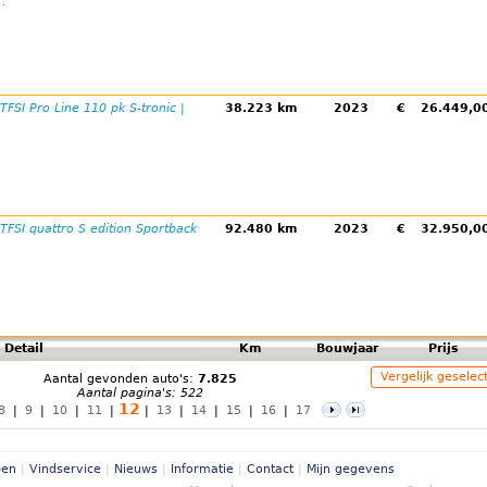
..
TFSI Pro Line 110 pk S-tronic |
38.223 km
2023
€
26.449,
TFSI quattro S edition Sportback
92.480 km
2023
€
32.950,
Detail
Km
Bouwjaar
Prijs
Vergelijk geselec
Aantal gevonden auto's:
7.825
Aantal pagina's: 522
12
8
|
9
|
10
|
11
|
|
13
|
14
|
15
|
16
|
17
pen
|
Vindservice
|
Nieuws
|
Informatie
|
Contact
|
Mijn gegevens