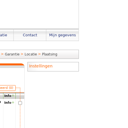
atie
Contact
Mijn gegevens
>
>
>
Garantie
Locatie
Plaatsing
Instellingen
teerd (0)
+
Info
00
+
Info