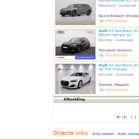
Bijrijderdisplay ACC B.
Electrisch
/
Automaat
Noord-Brabant (Breda)
Afbeeldingen
Audi
A3
Sportback 30 
Maxton design| Ap...
Benzine
/
Automaat
Flevoland (Almere)
Afbeeldingen
Audi
A5
Sportback 40 
40 TFSI Prestige...
Benzine
/
Automaat
Drenthe (Meppel)
Afbeeldingen
Afbeelding
7
|
Directe links
Auto zoeken
|
Auto verko