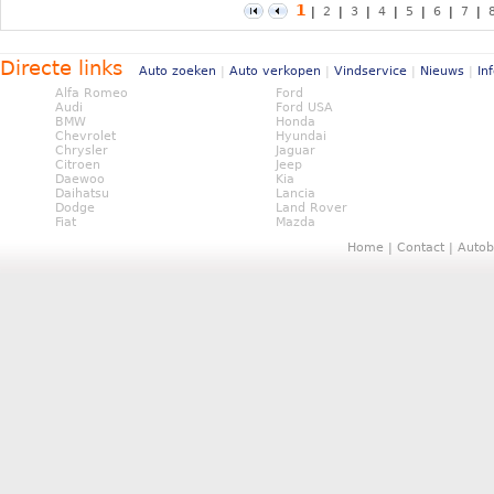
1
|
2
|
3
|
4
|
5
|
6
|
7
|
Directe links
Auto zoeken
|
Auto verkopen
|
Vindservice
|
Nieuws
|
In
Alfa Romeo
Ford
Audi
Ford USA
BMW
Honda
Chevrolet
Hyundai
Chrysler
Jaguar
Citroen
Jeep
Daewoo
Kia
Daihatsu
Lancia
Dodge
Land Rover
Fiat
Mazda
Home
|
Contact
|
Autob