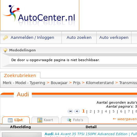
Aanmelden / Inloggen
Auto zoeken
Auto verkopen
Mededelingen
De door u opgevraagde pagina is niet beschikbaar.
Zoekrubrieken
>
>
>
>
Merk - Model - Typering
Bouwjaar
Prijs
Kilometerstand
Transmiss
Audi
Aantal gevonden auto'
Aantal pagina's: 
1
|
2
|
3
|
4
|
5
|
6
|
7
|
←
weergaven
Lijst
Kaart
Foto's
Afbeelding
Detail
Audi
A4
Avant 35 TFSI 150PK Advanced Edition | Full