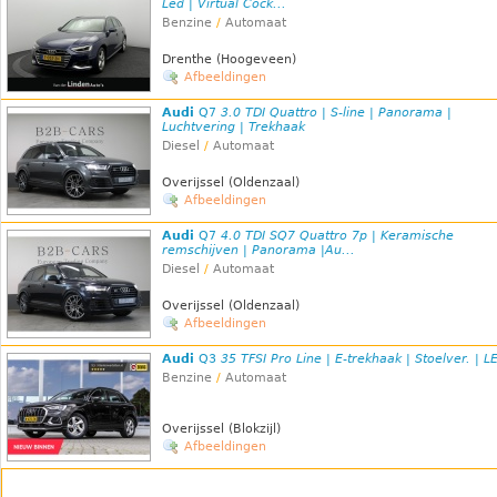
Led | Virtual Cock...
Benzine
/
Automaat
Drenthe (Hoogeveen)
Afbeeldingen
Audi
Q7
3.0 TDI Quattro | S-line | Panorama |
Luchtvering | Trekhaak
Diesel
/
Automaat
Overijssel (Oldenzaal)
Afbeeldingen
Audi
Q7
4.0 TDI SQ7 Quattro 7p | Keramische
remschijven | Panorama |Au...
Diesel
/
Automaat
Overijssel (Oldenzaal)
Afbeeldingen
Audi
Q3
35 TFSI Pro Line | E-trekhaak | Stoelver. | L
Benzine
/
Automaat
Overijssel (Blokzijl)
Afbeeldingen