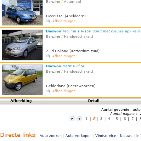
Benzine
/
Automaat
Overijssel (Apeldoorn)
Afbeeldingen
Daewoo
Tacuma
1.6-16V Spirit met nieuwe apk keur
Benzine
/
Handgeschakeld
Zuid-Holland (Rotterdam-zuid)
Afbeeldingen
Daewoo
Matiz
0.8i SE
Benzine
/
Handgeschakeld
Gelderland (Heerewaarden)
Afbeeldingen
Afbeelding
Detail
Aantal gevonden auto
Aantal pagina's:
2
1
|
|
3
|
4
|
5
|
6
|
7
|
Directe links
Auto zoeken
|
Auto verkopen
|
Vindservice
|
Nieuws
|
In