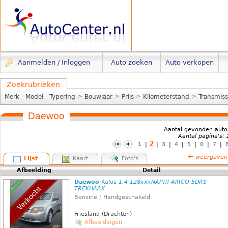
Aanmelden / Inloggen
Auto zoeken
Auto verkopen
Zoekrubrieken
>
>
>
>
Merk - Model - Typering
Bouwjaar
Prijs
Kilometerstand
Transmiss
Daewoo
Aantal gevonden auto
Aantal pagina's:
2
1
|
|
3
|
4
|
5
|
6
|
7
|
←
weergaven
Lijst
Kaart
Foto's
Afbeelding
Detail
Daewoo
Kalos
1.4 128xxxNAP!!! AIRCO 5DRS
TREKHAAK
Benzine
/
Handgeschakeld
Friesland (Drachten)
Afbeeldingen