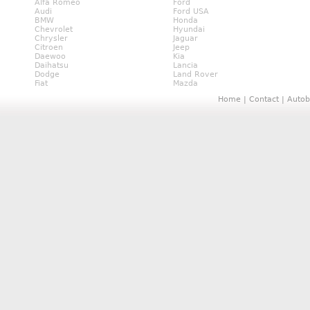
Alfa Romeo
Ford
Audi
Ford USA
BMW
Honda
Chevrolet
Hyundai
Chrysler
Jaguar
Citroen
Jeep
Daewoo
Kia
Daihatsu
Lancia
Dodge
Land Rover
Fiat
Mazda
Home
|
Contact
|
Autob