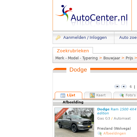
Aanmelden / Inloggen
Auto zo
Zoekrubrieken
>
>
Merk - Model - Typering
Bouwjaar
Prijs
Dodge
6
|
Lijst
Kaart
Foto's
Afbeelding
Dodge
Ram
1500 4X4 
edition
Gas G3
/
Automaat
Friesland (Wolvega)
Afbeeldingen