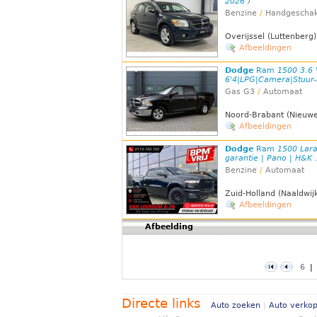
2026 )
Benzine
/
Handgeschak
Overijssel (Luttenberg)
Afbeeldingen
Dodge
Ram
1500 3.6
6'4|LPG|Camera|Stuur-
Gas G3
/
Automaat
Noord-Brabant (Nieuwe
Afbeeldingen
Dodge
Ram
1500 Lara
garantie | Pano | H&K .
Benzine
/
Automaat
Zuid-Holland (Naaldwij
Afbeeldingen
Afbeelding
6
|
Directe links
Auto zoeken
|
Auto verko