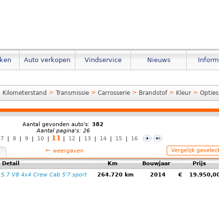
eken
Auto verkopen
Vindservice
Nieuws
Inform
>
>
>
>
>
>
Kilometerstand
Transmissie
Carrosserie
Brandstof
Kleur
Opties
Aantal gevonden auto's:
382
Aantal pagina's: 26
11
7
|
8
|
9
|
10
|
|
12
|
13
|
14
|
15
|
16
←
Vergelijk geselec
weergaven
Detail
Km
Bouwjaar
Prijs
5.7 V8 4x4 Crew Cab 5'7 sport
264.720 km
2014
€
19.950,