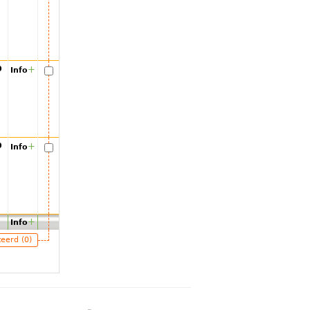
00
+
Info
00
+
Info
+
Info
teerd (0)