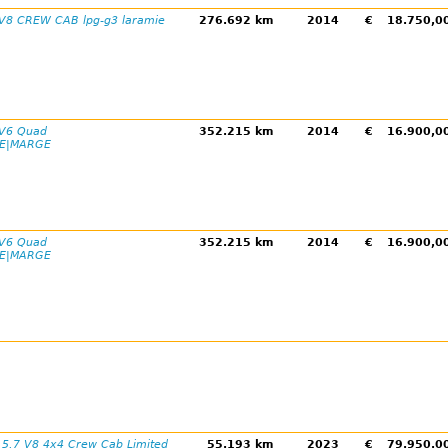
 V8 CREW CAB lpg-g3 laramie
276.692 km
2014
€
18.750,
 V6 Quad
352.215 km
2014
€
16.900,
NE|MARGE
 V6 Quad
352.215 km
2014
€
16.900,
NE|MARGE
5.7 V8 4x4 Crew Cab Limited
55.193 km
2023
€
79.950,