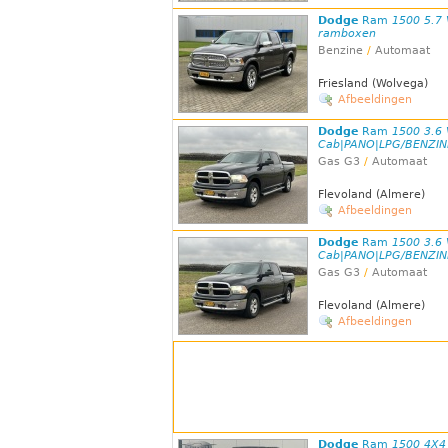
Dodge
Ram
1500 5.7
ramboxen
Benzine
/
Automaat
Friesland (Wolvega)
Afbeeldingen
Dodge
Ram
1500 3.6
Cab|PANO|LPG/BENZI
Gas G3
/
Automaat
Flevoland (Almere)
Afbeeldingen
Dodge
Ram
1500 3.6
Cab|PANO|LPG/BENZI
Gas G3
/
Automaat
Flevoland (Almere)
Afbeeldingen
Dodge
Ram
1500 4X4 