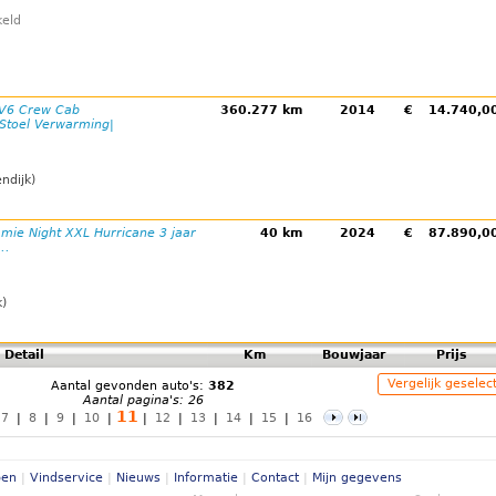
eld
 V6 Crew Cab
360.277 km
2014
€
14.740,
Stoel Verwarming|
ndijk)
mie Night XXL Hurricane 3 jaar
40 km
2024
€
87.890,
..
k)
Detail
Km
Bouwjaar
Prijs
Vergelijk geselec
Aantal gevonden auto's:
382
Aantal pagina's: 26
11
7
|
8
|
9
|
10
|
|
12
|
13
|
14
|
15
|
16
pen
|
Vindservice
|
Nieuws
|
Informatie
|
Contact
|
Mijn gegevens