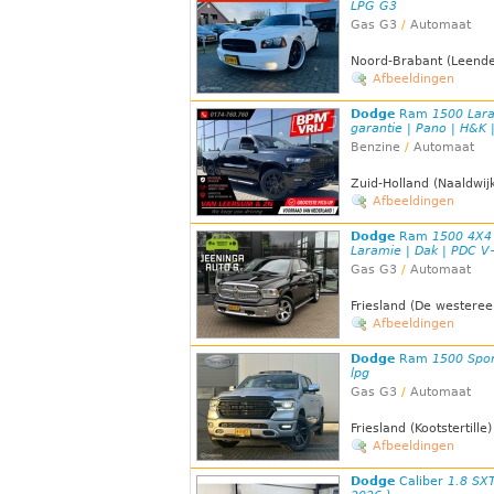
LPG G3
Gas G3
/
Automaat
Noord-Brabant (Leende
Afbeeldingen
Dodge
Ram
1500 Lara
garantie | Pano | H&K |
Benzine
/
Automaat
Zuid-Holland (Naaldwij
Afbeeldingen
Dodge
Ram
1500 4X4
Laramie | Dak | PDC 
Gas G3
/
Automaat
Friesland (De westeree
Afbeeldingen
Dodge
Ram
1500 Spor
lpg
Gas G3
/
Automaat
Friesland (Kootstertille)
Afbeeldingen
Dodge
Caliber
1.8 SXT