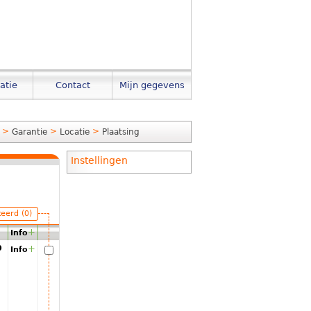
atie
Contact
Mijn gegevens
>
>
>
Garantie
Locatie
Plaatsing
Instellingen
teerd (0)
+
Info
00
+
Info