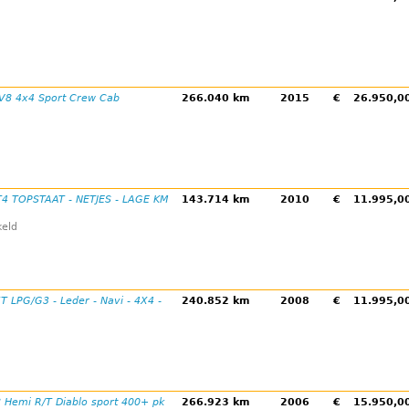
 V8 4x4 Sport Crew Cab
266.040 km
2015
€
26.950,
T4 TOPSTAAT - NETJES - LAGE KM
143.714 km
2010
€
11.995,
eld
T LPG/G3 - Leder - Navi - 4X4 -
240.852 km
2008
€
11.995,
 Hemi R/T Diablo sport 400+ pk
266.923 km
2006
€
15.950,