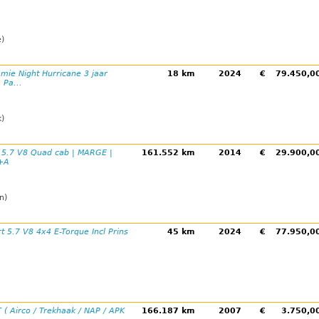
)
mie Night Hurricane 3 jaar
18 km
2024
€
79.450,
 Pa...
k)
 5.7 V8 Quad cab | MARGE |
161.552 km
2014
€
29.900,
V+A
n)
t 5.7 V8 4x4 E-Torque Incl Prins
45 km
2024
€
77.950,
 ( Airco / Trekhaak / NAP / APK
166.187 km
2007
€
3.750,