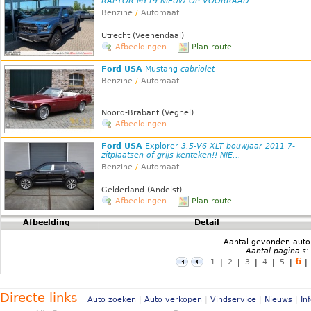
RAPTOR MY19 NIEUW OP VOORRAAD
Benzine
/
Automaat
Utrecht (Veenendaal)
Afbeeldingen
Plan route
Ford USA
Mustang
cabriolet
Benzine
/
Automaat
Noord-Brabant (Veghel)
Afbeeldingen
Ford USA
Explorer
3.5-V6 XLT bouwjaar 2011 7-
zitplaatsen of grijs kenteken!! NIE...
Benzine
/
Automaat
Gelderland (Andelst)
Afbeeldingen
Plan route
Afbeelding
Detail
Aantal gevonden auto
Aantal pagina's:
6
1
|
2
|
3
|
4
|
5
|
|
Directe links
Auto zoeken
|
Auto verkopen
|
Vindservice
|
Nieuws
|
In