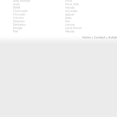
Alfa Romeo
Ford
Audi
Ford USA
BMW
Honda
Chevrolet
Hyundai
Chrysler
Jaguar
Citroen
Jeep
Daewoo
Kia
Daihatsu
Lancia
Dodge
Land Rover
Fiat
Mazda
Home
|
Contact
|
Autob