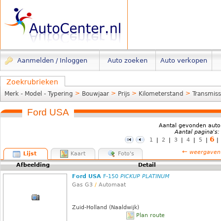
Aanmelden / Inloggen
Auto zoeken
Auto verkopen
Zoekrubrieken
>
>
>
>
Merk - Model - Typering
Bouwjaar
Prijs
Kilometerstand
Transmiss
Ford USA
Aantal gevonden auto
Aantal pagina's:
6
1
|
2
|
3
|
4
|
5
|
|
←
weergaven
Lijst
Kaart
Foto's
Afbeelding
Detail
Ford USA
F-150
PICKUP PLATINUM
Gas G3
/
Automaat
Zuid-Holland (Naaldwijk)
Plan route