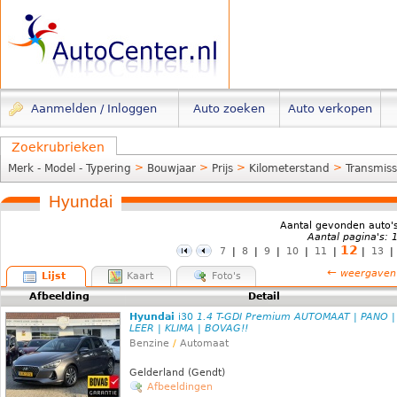
Aanmelden / Inloggen
Auto zoeken
Auto verkopen
Zoekrubrieken
>
>
>
>
Merk - Model - Typering
Bouwjaar
Prijs
Kilometerstand
Transmiss
Hyundai
Aantal gevonden auto'
Aantal pagina's: 
12
7
|
8
|
9
|
10
|
11
|
|
13
←
weergaven
Lijst
Kaart
Foto's
Afbeelding
Detail
Hyundai
i30
1.4 T-GDI Premium AUTOMAAT | PANO |
LEER | KLIMA | BOVAG!!
Benzine
/
Automaat
Gelderland (Gendt)
Afbeeldingen