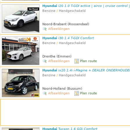
Hyundai
i20
1.0 T-GDI active | airco | cruise control |
Benzine
/
Handgeschakeld
Noord-Brabant (Roosendaal)
Afbeeldingen
Hyundai
i30
1.4 T-GDI Comfort
Benzine
/
Handgeschakeld
Drenthe (Emmen)
Afbeeldingen
Plan route
Hyundai
ix20
1.4i i-Magine + DEALER ONDERHOUDE
Benzine
/
Handgeschakeld
Noord-Holland (Bussum)
Afbeeldingen
Plan route
Hyundai
Tucson
1.6 GDi Comfort