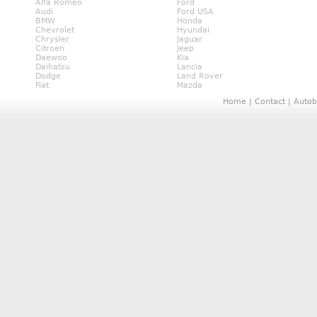
Alfa Romeo
Ford
Audi
Ford USA
BMW
Honda
Chevrolet
Hyundai
Chrysler
Jaguar
Citroen
Jeep
Daewoo
Kia
Daihatsu
Lancia
Dodge
Land Rover
Fiat
Mazda
Home
|
Contact
|
Autob