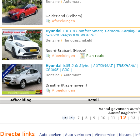
Benzine
/
Automaat
Gelderland (Zelhem)
Afbeeldingen
Hyundai
i10
1.0 Comfort Smart, Camera! Carplay! 
6-2028! VAN/VOOR WEKEN!!
Benzine
/
Handgeschakeld
Noord-Brabant (Heeze)
Afbeeldingen
Plan route
Hyundai
ix35
2.0i Style. | AUTOMAAT | TREKHAAK |
CRUISE | PDC |
Benzine
/
Automaat
Drenthe (Klazienaveen)
Afbeeldingen
Afbeelding
Detail
Aantal gevonden auto'
Aantal pagina's: 
12
7
|
8
|
9
|
10
|
11
|
|
13
Directe links
Auto zoeken
|
Auto verkopen
|
Vindservice
|
Nieuws
|
In