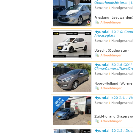
Onderhoudshistorie | L.
Benzine
/
Handgeschak
Friesland (Leeuwarden
Afbeeldingen
Hyundai
i10
1.0i Comf
Privacyglass
Benzine
/
Handgeschak
Utrecht (Oudewater)
Afbeeldingen
Hyundai
i30
1.6 GDI i
Clima/Camera/Navi/Cr
Benzine
/
Handgeschak
Noord-Holland (Worme
Afbeeldingen
Hyundai
ix20
1.4i i-V
Benzine
/
Handgeschak
Zuid-Holland (Hazersw
Afbeeldingen
Hyundai
i10
1.1 i-Driv