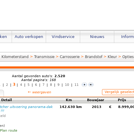
eken
Auto verkopen
Vindservice
Nieuws
Inform
>
>
>
>
>
>
Kilometerstand
Transmissie
Carrosserie
Brandstof
Kleur
Opties
Aantal gevonden auto's:
2.520
Aantal pagina's: 168
3
1
|
2
|
|
4
|
5
|
6
|
7
|
8
|
9
|
10
|
11
←
Vergelijk geselec
weergaven
Detail
Km
Bouwjaar
Prijs
atcher uitvoering panorama-dak
142.630 km
2013
€
8.999,
!!!
eld
en)
Plan route