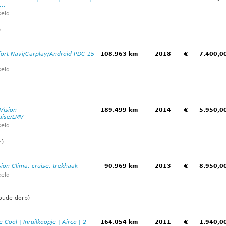
..
eld
)
ort Navi/Carplay/Android PDC 15"
108.963 km
2018
€
7.400,
eld
-Vision
189.499 km
2014
€
5.950,
uise/LMV
eld
r)
ision Clima, cruise, trekhaak
90.969 km
2013
€
8.950,
eld
oude-dorp)
e Cool | Inruilkoopje | Airco | 2
164.054 km
2011
€
1.940,