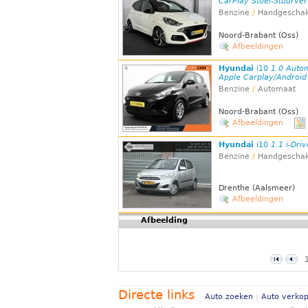
CarPlay Stoel-Stuurver
Benzine
/
Handgeschak
Noord-Brabant (Oss)
Afbeeldingen
Hyundai
i10
1.0 Autom
Apple Carplay/Android 
Benzine
/
Automaat
Noord-Brabant (Oss)
Afbeeldingen
Hyundai
i10
1.1 i-Dri
Benzine
/
Handgeschak
Drenthe (Aalsmeer)
Afbeeldingen
Afbeelding
Directe links
Auto zoeken
|
Auto verko