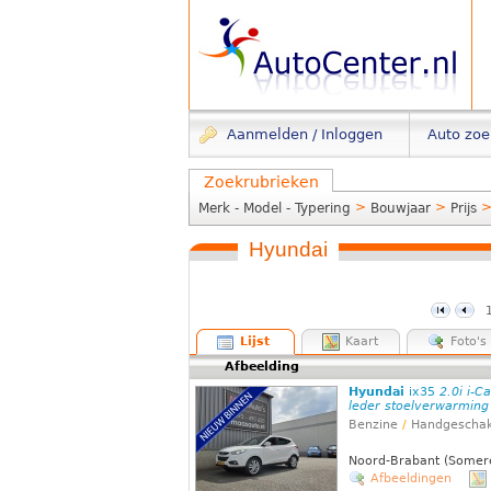
Aanmelden / Inloggen
Auto zo
Zoekrubrieken
>
>
Merk - Model - Typering
Bouwjaar
Prijs
Hyundai
Lijst
Kaart
Foto's
Afbeelding
Hyundai
ix35
2.0i i-C
leder stoelverwarming 
Benzine
/
Handgeschak
Noord-Brabant (Somer
Afbeeldingen