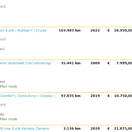
eld
)
t 5-zits | Rijklaar!! | Cruise
103.483 km
2022
€
10.950,
eld
ov)
amic automaat Cool uitvoering
35.441 km
2009
€
7.999,
en)
Plan route
 Comfort | Clima-Airco | Carplay |
97.835 km
2019
€
10.750,
eld
nh)
Plan route
 N Line 5-zits Keyless Camera
3.136 km
2024
€
21.875,