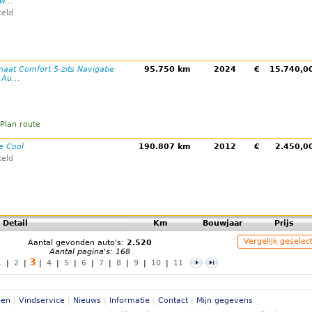
w...
eld
aat Comfort 5-zits Navigatie
95.750 km
2024
€
15.740,
Au...
Plan route
ve Cool
190.807 km
2012
€
2.450,
eld
Detail
Km
Bouwjaar
Prijs
Vergelijk geselec
Aantal gevonden auto's:
2.520
Aantal pagina's: 168
3
1
|
2
|
|
4
|
5
|
6
|
7
|
8
|
9
|
10
|
11
pen
|
Vindservice
|
Nieuws
|
Informatie
|
Contact
|
Mijn gegevens