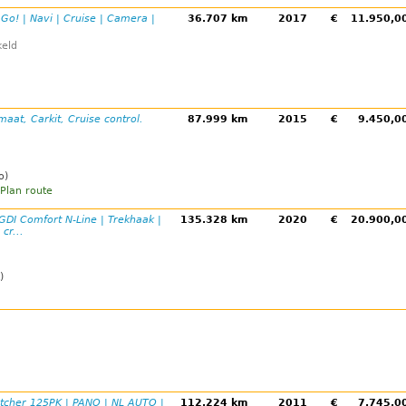
 Go! | Navi | Cruise | Camera |
36.707 km
2017
€
11.950,
eld
maat, Carkit, Cruise control.
87.999 km
2015
€
9.450,
o)
Plan route
-GDI Comfort N-Line | Trekhaak |
135.328 km
2020
€
20.900,
cr...
)
atcher 125PK | PANO | NL AUTO |
112.224 km
2011
€
7.745,