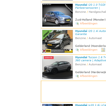
Hyundai
i20
1.0 T-GDI
Parkeersensoren |
Benzine
/
Handgeschak
Zuid-Holland (Monster)
Afbeeldingen
Hyundai
i20
1.4i Auto
Garantie
Benzine
/
Automaat
Gelderland (Hoenderlo
Afbeeldingen
Hyundai
Tucson
1.6 T
360 camera | Adaptive 
Benzine
/
Automaat
Gelderland (Harderwijk
Afbeeldingen
Hyundai
ix20
1.6i i-C