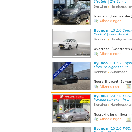
Sleutels | Zie Sch...
Benzine
/
Handgeschak
Friesland (Leeuwarden
Afbeeldingen
Hyundai
i10
1.0 Comfor
Control | Lane Assist...
Benzine
/
Handgeschak
Overijssel (Geesteren 
Afbeeldingen
Hyundai
i10
1.2 i Dyn
airco 1e eigenaar !!!
Benzine
/
Automaat
Noord-Brabant (Somer
Afbeeldingen
Hyundai
i20
1.0 T-GDI
Parkeercamera | In...
Benzine
/
Handgeschak
Noord-Holland (Hoorn 
Afbeeldingen
Hyundai
i10
1.0 T-GDI