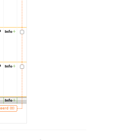
00
+
Info
00
+
Info
+
Info
teerd (0)