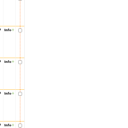
00
+
Info
00
+
Info
00
+
Info
00
+
Info