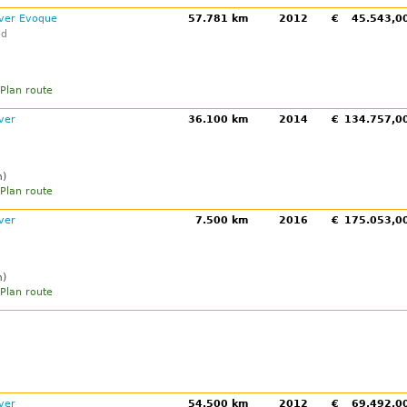
ver Evoque
57.781 km
2012
€
45.543,
ld
Plan route
ver
36.100 km
2014
€
134.757,
m)
Plan route
ver
7.500 km
2016
€
175.053,
m)
Plan route
ver
54.500 km
2012
€
69.492,