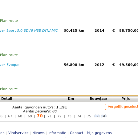
Plan route
ver Sport
3.0 SDV6 HSE DYNAMIC
30.425 km
2014
€
88.750,
Plan route
ver Evoque
56.800 km
2012
€
49.569,
Plan route
Detail
Km
Bouwjaar
Prijs
Vergelijk geselec
Aantal gevonden auto's:
1.191
Aantal pagina's: 80
70
66
|
67
|
68
|
69
|
|
71
|
72
|
73
|
74
|
75
pen
|
Vindservice
|
Nieuws
|
Informatie
|
Contact
|
Mijn gegevens