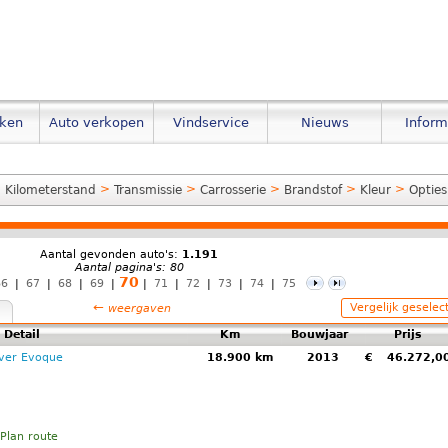
eken
Auto verkopen
Vindservice
Nieuws
Inform
>
>
>
>
>
>
Kilometerstand
Transmissie
Carrosserie
Brandstof
Kleur
Opties
Aantal gevonden auto's:
1.191
Aantal pagina's: 80
70
66
|
67
|
68
|
69
|
|
71
|
72
|
73
|
74
|
75
←
Vergelijk geselec
weergaven
Detail
Km
Bouwjaar
Prijs
ver Evoque
18.900 km
2013
€
46.272,
Plan route