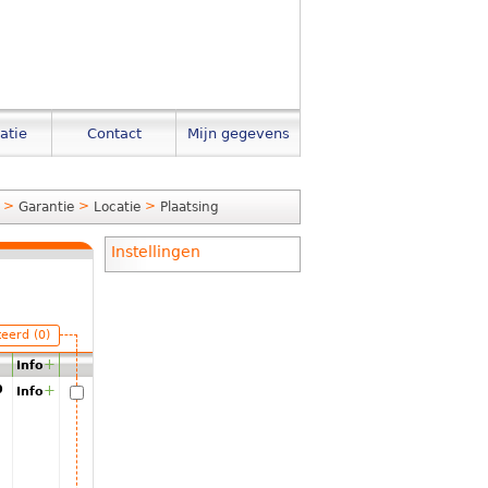
atie
Contact
Mijn gegevens
>
>
>
Garantie
Locatie
Plaatsing
Instellingen
teerd (0)
+
Info
00
+
Info