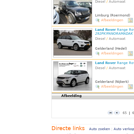
Diesel
/
Automaat
Limburg (Roermond)
Afbeeldingen
Land Rover
Range Ro
292PK!PANORAMADAK
Diesel
/
Automaat
Gelderland (Hedel)
Afbeeldingen
Land Rover
Range Ro
Diesel
/
Automaat
Gelderland (Nijkerk)
Afbeeldingen
Afbeelding
65
|
Directe links
Auto zoeken
|
Auto verko