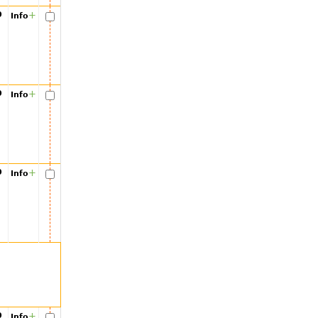
00
+
Info
00
+
Info
00
+
Info
00
+
Info