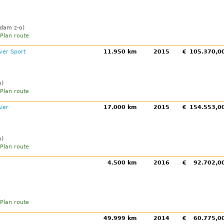
dam z-o)
Plan route
ver Sport
11.950 km
2015
€
105.370,
m)
Plan route
ver
17.000 km
2015
€
154.553,
m)
Plan route
4.500 km
2016
€
92.702,
Plan route
49.999 km
2014
€
60.775,