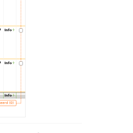
00
+
Info
00
+
Info
+
Info
teerd (0)