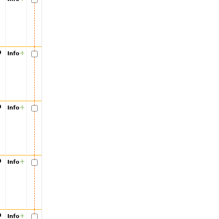
00
+
Info
00
+
Info
00
+
Info
00
+
Info