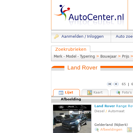
Aanmelden / Inloggen
Auto zo
Zoekrubrieken
>
>
Merk - Model - Typering
Bouwjaar
Prijs
Land Rover
65
|
Lijst
Kaart
Foto's
Afbeelding
Land Rover
Range Ro
Diesel
/
Automaat
Gelderland (Nijkerk)
Afbeeldingen