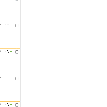
00
+
Info
00
+
Info
00
+
Info
00
+
Info