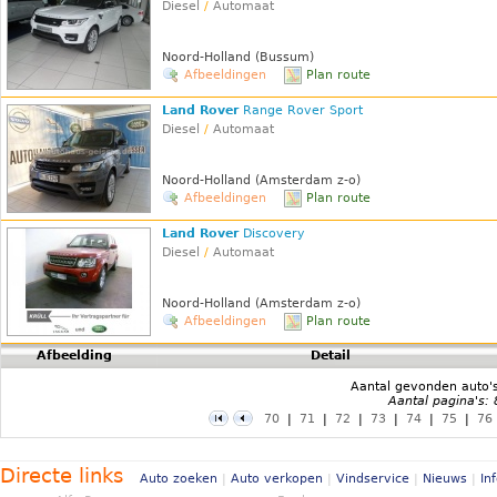
Diesel
/
Automaat
Noord-Holland (Bussum)
Afbeeldingen
Plan route
Land Rover
Range Rover Sport
Diesel
/
Automaat
Noord-Holland (Amsterdam z-o)
Afbeeldingen
Plan route
Land Rover
Discovery
Diesel
/
Automaat
Noord-Holland (Amsterdam z-o)
Afbeeldingen
Plan route
Afbeelding
Detail
Aantal gevonden auto'
Aantal pagina's:
70
|
71
|
72
|
73
|
74
|
75
|
76
Directe links
Auto zoeken
|
Auto verkopen
|
Vindservice
|
Nieuws
|
In