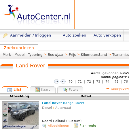
Aanmelden / Inloggen
Auto zoeken
Auto verkopen
Zoekrubrieken
>
>
>
>
Merk - Model - Typering
Bouwjaar
Prijs
Kilometerstand
Transmiss
Land Rover
Aantal gevonden auto'
Aantal pagina's:
70
|
71
|
72
|
73
|
74
|
75
|
76
←
weergaven
Lijst
Kaart
Foto's
Afbeelding
Detail
Land Rover
Range Rover
Diesel
/
Automaat
Noord-Holland (Bussum)
Afbeeldingen
Plan route