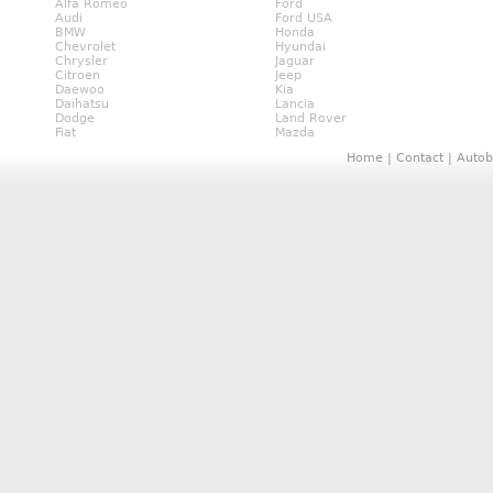
Alfa Romeo
Ford
Audi
Ford USA
BMW
Honda
Chevrolet
Hyundai
Chrysler
Jaguar
Citroen
Jeep
Daewoo
Kia
Daihatsu
Lancia
Dodge
Land Rover
Fiat
Mazda
Home
|
Contact
|
Autob