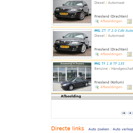
Diesel
/
Automaat
Friesland (Drachten)
Afbeeldingen
MG
ZT
-T 2.0 Cdti Au
Diesel
/
Automaat
Friesland (Drachten)
Afbeeldingen
MG
TF
1.8 TF 135
Benzine
/
Handgeschak
Friesland (Kollum)
Afbeeldingen
Afbeelding
Directe links
Auto zoeken
|
Auto verko