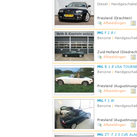
Diesel
/
Handgeschake
Friesland (Drachten)
Afbeeldingen
MG
F
1.8 I
Benzine
/
Handgeschak
Zuid-Holland (Sliedrech
Afbeeldingen
MG
B
1.8 USA TOURN
Benzine
/
Handgeschak
Friesland (Augustinusg
Afbeeldingen
MG
F
1.8I
Benzine
/
Handgeschak
Friesland (Augustinusg
Afbeeldingen
MG
ZT
-T 2.0 Cdti Au