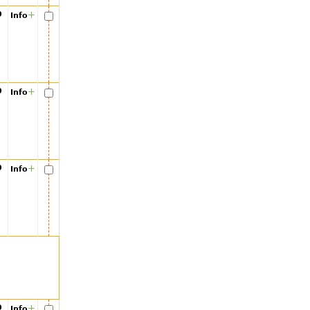
00
+
Info
00
+
Info
00
+
Info
00
+
Info