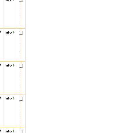
00
+
Info
00
+
Info
00
+
Info
00
+
Info