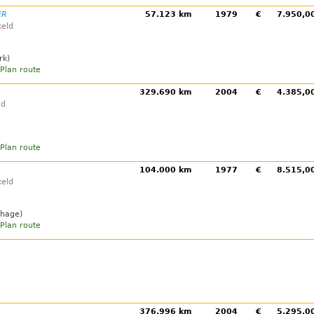
ER
57.123 km
1979
€
7.950,
eld
rk)
Plan route
329.690 km
2004
€
4.385,
ld
Plan route
104.000 km
1977
€
8.515,
eld
nhage)
Plan route
376.996 km
2004
€
5.295,