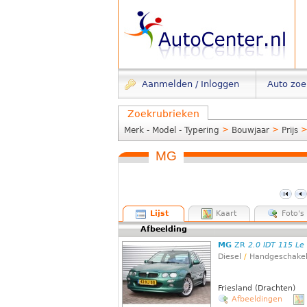
Aanmelden / Inloggen
Auto zo
Zoekrubrieken
>
>
Merk - Model - Typering
Bouwjaar
Prijs
MG
Lijst
Kaart
Foto's
Afbeelding
MG
ZR
2.0 IDT 115 Le
Diesel
/
Handgeschake
Friesland (Drachten)
Afbeeldingen