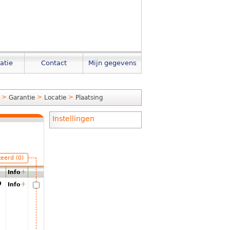
atie
Contact
Mijn gegevens
>
>
>
Garantie
Locatie
Plaatsing
Instellingen
teerd (0)
+
Info
00
+
Info