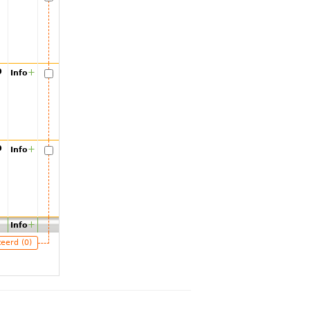
00
+
Info
00
+
Info
+
Info
teerd (0)