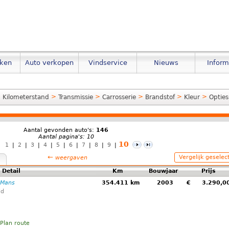
eken
Auto verkopen
Vindservice
Nieuws
Inform
>
>
>
>
>
>
Kilometerstand
Transmissie
Carrosserie
Brandstof
Kleur
Opties
Aantal gevonden auto's:
146
Aantal pagina's: 10
10
1
|
2
|
3
|
4
|
5
|
6
|
7
|
8
|
9
|
←
Vergelijk geselec
weergaven
Detail
Km
Bouwjaar
Prijs
 Mans
354.411 km
2003
€
3.290,
ld
Plan route