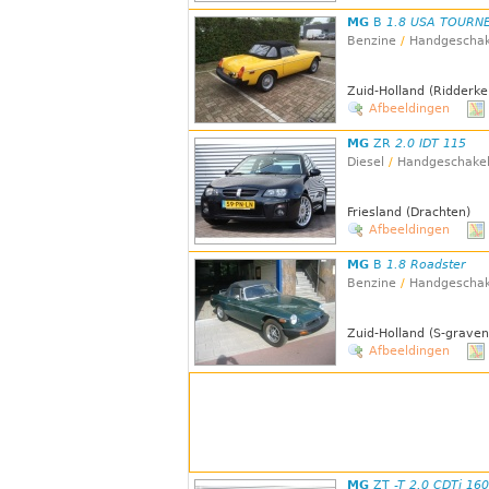
MG
B
1.8 USA TOURN
Benzine
/
Handgeschak
Zuid-Holland (Ridderke
Afbeeldingen
MG
ZR
2.0 IDT 115
Diesel
/
Handgeschake
Friesland (Drachten)
Afbeeldingen
MG
B
1.8 Roadster
Benzine
/
Handgeschak
Zuid-Holland (S-grave
Afbeeldingen
MG
ZT
-T 2.0 CDTi 160