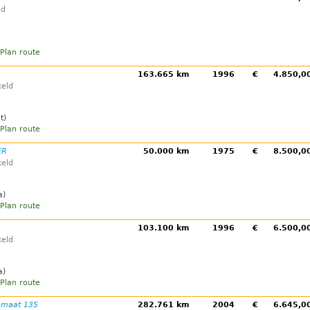
ld
Plan route
163.665 km
1996
€
4.850,
eld
t)
Plan route
ER
50.000 km
1975
€
8.500,
eld
a)
Plan route
103.100 km
1996
€
6.500,
eld
a)
Plan route
tomaat 135
282.761 km
2004
€
6.645,