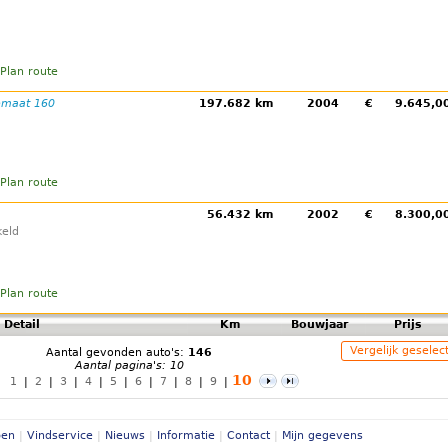
Plan route
tomaat 160
197.682 km
2004
€
9.645,
Plan route
56.432 km
2002
€
8.300,
eld
Plan route
Detail
Km
Bouwjaar
Prijs
Vergelijk geselec
Aantal gevonden auto's:
146
Aantal pagina's: 10
10
1
|
2
|
3
|
4
|
5
|
6
|
7
|
8
|
9
|
pen
|
Vindservice
|
Nieuws
|
Informatie
|
Contact
|
Mijn gegevens