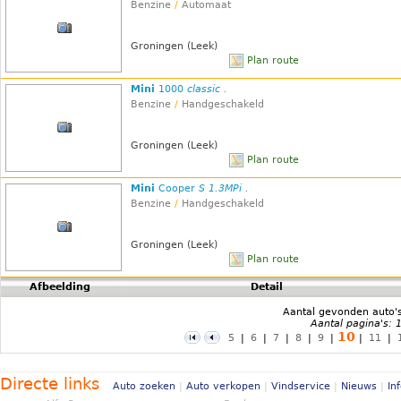
Benzine
/
Automaat
Groningen (Leek)
Plan route
Mini
1000
classic .
Benzine
/
Handgeschakeld
Groningen (Leek)
Plan route
Mini
Cooper
S 1.3MPi .
Benzine
/
Handgeschakeld
Groningen (Leek)
Plan route
Afbeelding
Detail
Aantal gevonden auto'
Aantal pagina's: 
10
5
|
6
|
7
|
8
|
9
|
|
11
|
Directe links
Auto zoeken
|
Auto verkopen
|
Vindservice
|
Nieuws
|
In