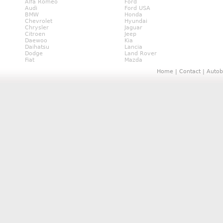
Alfa Romeo
Ford
Audi
Ford USA
BMW
Honda
Chevrolet
Hyundai
Chrysler
Jaguar
Citroen
Jeep
Daewoo
Kia
Daihatsu
Lancia
Dodge
Land Rover
Fiat
Mazda
Home
|
Contact
|
Autob