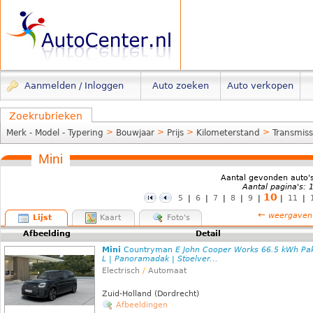
Aanmelden / Inloggen
Auto zoeken
Auto verkopen
Zoekrubrieken
>
>
>
>
Merk - Model - Typering
Bouwjaar
Prijs
Kilometerstand
Transmiss
Mini
Aantal gevonden auto'
Aantal pagina's: 
10
5
|
6
|
7
|
8
|
9
|
|
11
|
←
weergaven
Lijst
Kaart
Foto's
Afbeelding
Detail
Mini
Countryman
E John Cooper Works 66.5 kWh Pa
L | Panoramadak | Stoelver...
Electrisch
/
Automaat
Zuid-Holland (Dordrecht)
Afbeeldingen