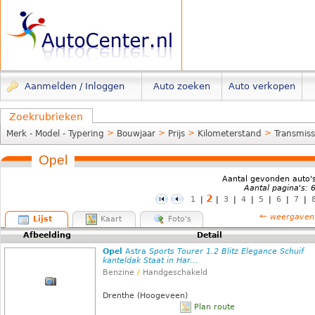
Aanmelden / Inloggen
Auto zoeken
Auto verkopen
Zoekrubrieken
>
>
>
>
Merk - Model - Typering
Bouwjaar
Prijs
Kilometerstand
Transmiss
Opel
Aantal gevonden auto'
Aantal pagina's: 
2
1
|
|
3
|
4
|
5
|
6
|
7
|
←
weergaven
Lijst
Kaart
Foto's
Afbeelding
Detail
Opel
Astra
Sports Tourer 1.2 Blitz Elegance Schuif
kanteldak Staat in Har...
Benzine
/
Handgeschakeld
Drenthe (Hoogeveen)
Plan route