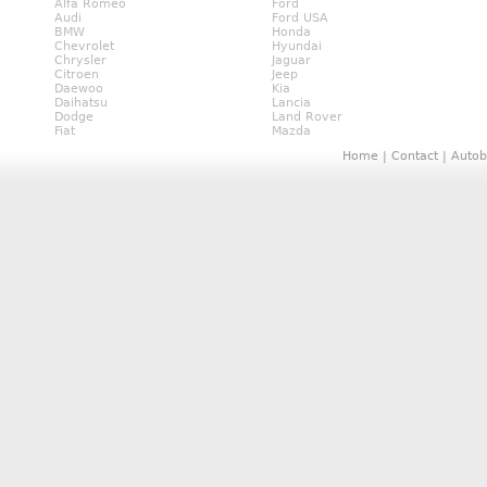
Alfa Romeo
Ford
Audi
Ford USA
BMW
Honda
Chevrolet
Hyundai
Chrysler
Jaguar
Citroen
Jeep
Daewoo
Kia
Daihatsu
Lancia
Dodge
Land Rover
Fiat
Mazda
Home
|
Contact
|
Autob