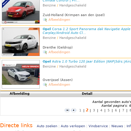
Climate Control | Pri...
Benzine
/
Handgeschakeld
Zuid-Holland (Krimpen aan den ijssel)
Afbeeldingen
Opel
Corsa
1.2 Sport Panorama dak Navigatie Apple
Carplay/Android Auto Cl...
Benzine
/
Handgeschakeld
Drenthe (Geldrop)
Afbeeldingen
Opel
Astra
1.0 Turbo 120 Jaar Edition |NAP|5drs.|Air
Benzine
/
Handgeschakeld
Overijssel (Assen)
Afbeeldingen
Afbeelding
Detail
Aantal gevonden auto'
Aantal pagina's: 
2
1
|
|
3
|
4
|
5
|
6
|
7
|
Directe links
Auto zoeken
|
Auto verkopen
|
Vindservice
|
Nieuws
|
In