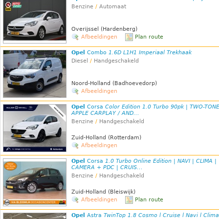
Benzine
/
Automaat
Overijssel (Hardenberg)
Afbeeldingen
Plan route
Opel
Combo
1.6D L1H1 Imperiaal Trekhaak
Diesel
/
Handgeschakeld
Noord-Holland (Badhoevedorp)
Afbeeldingen
Opel
Corsa
Color Edition 1.0 Turbo 90pk | TWO-TONE
APPLE CARPLAY / AND...
Benzine
/
Handgeschakeld
Zuid-Holland (Rotterdam)
Afbeeldingen
Opel
Corsa
1.0 Turbo Online Edition | NAVI | CLIMA |
CAMERA + PDC | CRUIS...
Benzine
/
Handgeschakeld
Zuid-Holland (Bleiswijk)
Afbeeldingen
Plan route
Opel
Astra
TwinTop 1.8 Cosmo l Cruise l Navi l Clima