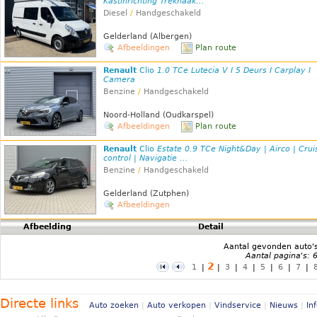
Kastinrichting Trekhaak...
Diesel
/
Handgeschakeld
Gelderland (Albergen)
Afbeeldingen
Plan route
Renault
Clio
1.0 TCe Lutecia V I 5 Deurs I Carplay I
Camera
Benzine
/
Handgeschakeld
Noord-Holland (Oudkarspel)
Afbeeldingen
Plan route
Renault
Clio
Estate 0.9 TCe Night&Day | Airco | Crui
control | Navigatie ...
Benzine
/
Handgeschakeld
Gelderland (Zutphen)
Afbeeldingen
Afbeelding
Detail
Aantal gevonden auto'
Aantal pagina's: 
2
1
|
|
3
|
4
|
5
|
6
|
7
|
Directe links
Auto zoeken
|
Auto verkopen
|
Vindservice
|
Nieuws
|
In