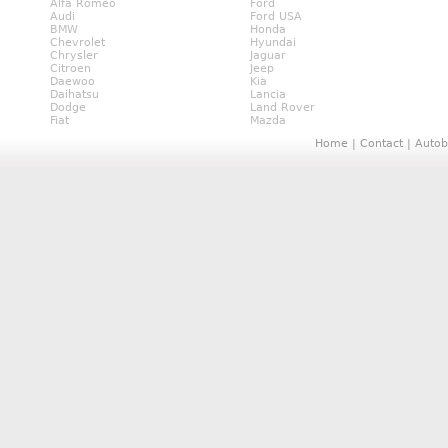
Alfa Romeo
Ford
Audi
Ford USA
BMW
Honda
Chevrolet
Hyundai
Chrysler
Jaguar
Citroen
Jeep
Daewoo
Kia
Daihatsu
Lancia
Dodge
Land Rover
Fiat
Mazda
Home
|
Contact
|
Autob