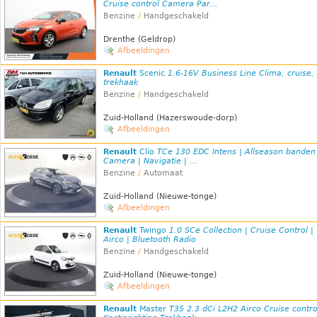
Cruise control Camera Par...
Benzine
/
Handgeschakeld
Drenthe (Geldrop)
Afbeeldingen
Renault
Scenic
1.6-16V Business Line Clima, cruise,
trekhaak
Benzine
/
Handgeschakeld
Zuid-Holland (Hazerswoude-dorp)
Afbeeldingen
Renault
Clio
TCe 130 EDC Intens | Allseason banden
Camera | Navigatie | ...
Benzine
/
Automaat
Zuid-Holland (Nieuwe-tonge)
Afbeeldingen
Renault
Twingo
1.0 SCe Collection | Cruise Control |
Airco | Bluetooth Radio
Benzine
/
Handgeschakeld
Zuid-Holland (Nieuwe-tonge)
Afbeeldingen
Renault
Master
T35 2.3 dCi L2H2 Airco Cruise contro