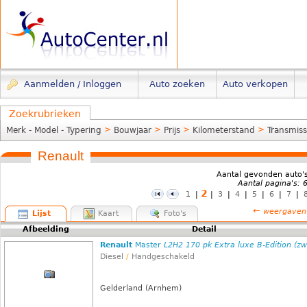
Aanmelden / Inloggen
Auto zoeken
Auto verkopen
Zoekrubrieken
>
>
>
>
Merk - Model - Typering
Bouwjaar
Prijs
Kilometerstand
Transmiss
Renault
Aantal gevonden auto'
Aantal pagina's: 
2
1
|
|
3
|
4
|
5
|
6
|
7
|
←
weergaven
Lijst
Kaart
Foto's
Afbeelding
Detail
Renault
Master
L2H2 170 pk Extra luxe B-Edition (zw
Diesel
/
Handgeschakeld
Gelderland (Arnhem)