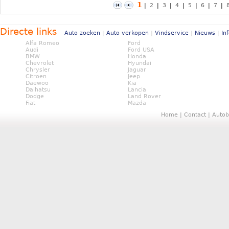
1
|
2
|
3
|
4
|
5
|
6
|
7
|
Directe links
Auto zoeken
|
Auto verkopen
|
Vindservice
|
Nieuws
|
In
Alfa Romeo
Ford
Audi
Ford USA
BMW
Honda
Chevrolet
Hyundai
Chrysler
Jaguar
Citroen
Jeep
Daewoo
Kia
Daihatsu
Lancia
Dodge
Land Rover
Fiat
Mazda
Home
|
Contact
|
Autob