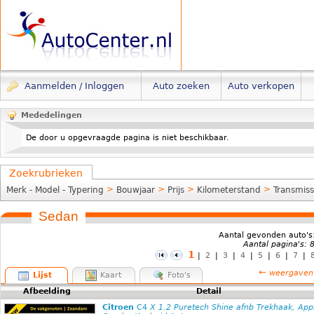
Aanmelden / Inloggen
Auto zoeken
Auto verkopen
Mededelingen
De door u opgevraagde pagina is niet beschikbaar.
Zoekrubrieken
>
>
>
>
Merk - Model - Typering
Bouwjaar
Prijs
Kilometerstand
Transmiss
Sedan
Aantal gevonden auto's
Aantal pagina's: 
1
|
2
|
3
|
4
|
5
|
6
|
7
|
←
weergaven
Lijst
Kaart
Foto's
Afbeelding
Detail
Citroen
C4
X 1.2 Puretech Shine afnb Trekhaak, App