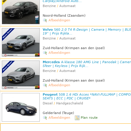
Carplay/Android Auto...
Benzine
/
Automaat
Noord-Holland (Zaandam)
Afbeeldingen
Volvo
S60
2.0 T4 R-Design | Camera | Memory | BLIS
19'' | Prijs Rijkla...
Benzine
/
Automaat
Zuid-Holland (Krimpen aan den ijssel)
Afbeeldingen
Mercedes
A-klasse
180 AMG Line | Panodak | Camer
Sfeer | Keyless | Prijs Rijk...
Benzine
/
Automaat
Zuid-Holland (Krimpen aan den ijssel)
Afbeeldingen
Peugeot
508
1.6 HDi Acces *NAVI-FULLMAP | COMFO
SEATS | ECC | PDC | CRUISE*
Diesel
/
Handgeschakeld
Gelderland (Teuge)
Afbeeldingen
Plan route