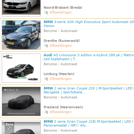
Noord-Brabant (Breda)
Afbeeldingen
BMW
3-serie
320i High Executive Sport Automaat 2
Xenon
Benzine
/
Automaat
Drenthe (Ruinerwold)
Afbeeldingen
Audi
A5
Limousine S edition e-hybrid 299 pk | Matrix
Led koplampen | T...
Benzine
/
Automaat
Limburg (Heerlen)
Afbeeldingen
BMW
2 serie
Gran Coupé 220 | M-Sportpakket | LED 
Navigatie | Sportstoele...
Benzine
/
Automaat
Friesland (Heerenveen)
Afbeeldingen
BMW
2 serie
Gran Coupé 218i M-Sportpakket / LED /
Panoramadak / HIFI / Alu...
Benzine
/
Automaat