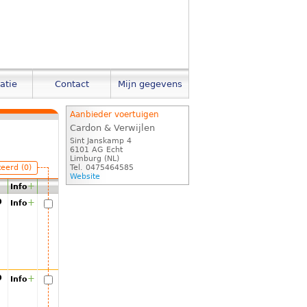
atie
Contact
Mijn gegevens
Aanbieder voertuigen
Cardon & Verwijlen
Sint Janskamp 4
6101 AG Echt
Limburg (NL)
teerd (0)
Tel. 0475464585
Website
+
Info
00
+
Info
00
+
Info