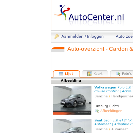
Aanmelden / Inloggen
Auto zo
Auto-overzicht - Cardon &
Lijst
Kaart
Foto's
Afbeelding
Volkswagen
Polo
1.0 
Cruise Control | Achte.
Benzine
/
Handgeschak
Limburg (Echt)
Afbeeldingen
Seat
Leon
1.0 eTSI FR
Automaat | Adaptive Cr
Benzine
/
Automaat