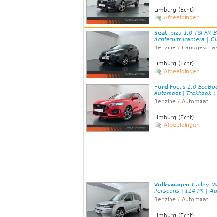
Limburg (Echt)
Afbeeldingen
Seat
Ibiza
1.0 TSI FR B
Achteruitrijcamera | Cli
Benzine
/
Handgeschak
Limburg (Echt)
Afbeeldingen
Ford
Focus
1.0 EcoBoo
Automaat | Trekhaak |.
Benzine
/
Automaat
Limburg (Echt)
Afbeeldingen
Volkswagen
Caddy M
Persoons | 114 PK | Au
Benzine
/
Automaat
Limburg (Echt)