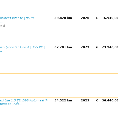
usiness Intense | 95 PK |
39.828 km
2020
€
16.940,
...
eld
st Hybrid ST Line X | 155 PK |
62.281 km
2023
€
23.940,
..
axi
Life 1.5 TSI DSG-Automaat 7-
54.522 km
2023
€
36.440,
tomaat | Ada...