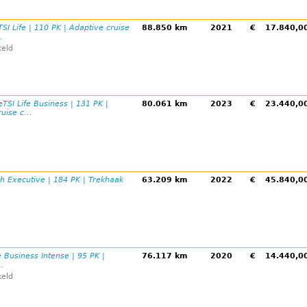
TSI Life | 110 PK | Adaptive cruise
88.850 km
2021
€
17.840,
.
eld
eTSI Life Business | 131 PK |
80.061 km
2023
€
23.440,
uise c...
h Executive | 184 PK | Trekhaak
63.209 km
2022
€
45.840,
e Business Intense | 95 PK |
76.117 km
2020
€
14.440,
.
eld