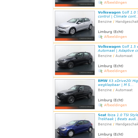
Afbeeldingen
Volkswagen
Golf
1.0 
control | Climate cont..
Benzine
/
Handgeschak
Limburg (Echt)
Afbeeldingen
Volkswagen
Golf
1.5 
Automaat | Adaptive cr
Benzine
/
Automaat
Limburg (Echt)
Afbeeldingen
BMW
X3
xDrive20i Hig
wegklapbaar | M S...
Benzine
/
Automaat
Limburg (Echt)
Afbeeldingen
Seat
Ibiza
1.0 TSI Styl
Trekhaak | Beats audi..
Benzine
/
Handgeschak
Limburg (Echt)