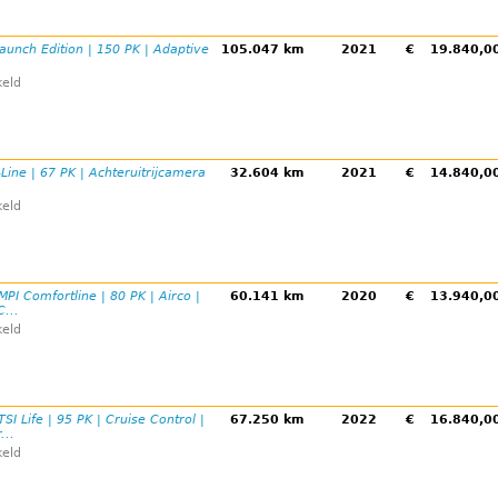
Launch Edition | 150 PK | Adaptive
105.047 km
2021
€
19.840,
eld
-Line | 67 PK | Achteruitrijcamera
32.604 km
2021
€
14.840,
eld
MPI Comfortline | 80 PK | Airco |
60.141 km
2020
€
13.940,
C...
eld
TSI Life | 95 PK | Cruise Control |
67.250 km
2022
€
16.840,
...
eld