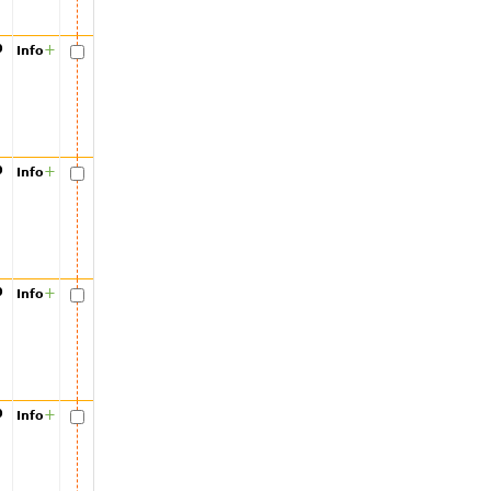
00
+
Info
00
+
Info
00
+
Info
00
+
Info