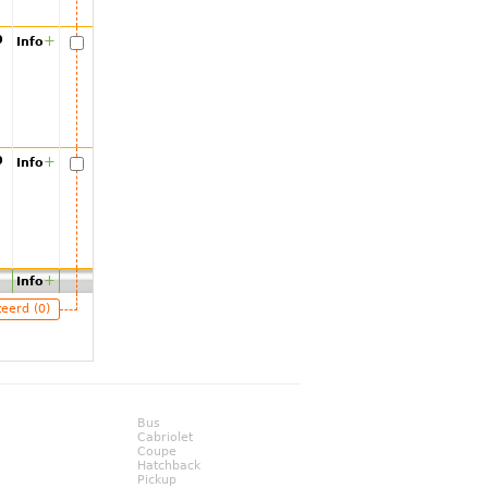
00
+
Info
00
+
Info
+
Info
teerd (0)
Bus
Cabriolet
Coupe
Hatchback
Pickup