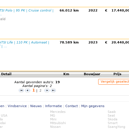
TSI Polo | 95 PK | Cruise control |
66.012 km
2022
€
17.440,
..
eld
eTSI Life | 110 PK | Automaat |
78.589 km
2023
€
20.440,
| ...
Detail
Km
Bouwjaar
Prijs
Vergelijk geselec
Aantal gevonden auto's:
19
Aantal pagina's: 2
1
|
2
pen
|
Vindservice
|
Nieuws
|
Informatie
|
Contact
|
Mijn gegevens
Mercedes
Saab
 USA
MG
Seat
da
Mini
Skoda
ndai
Mitsubishi
Smart
ar
Nissan
SsangYong