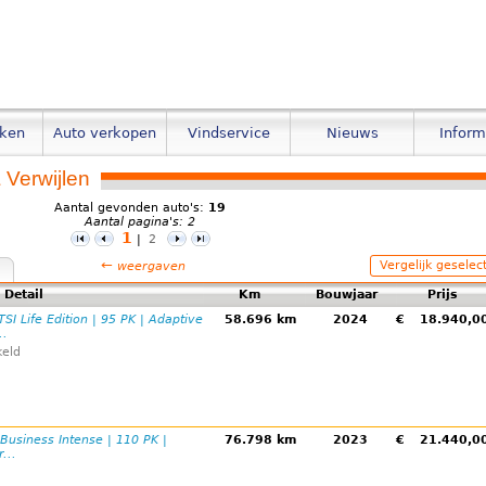
eken
Auto verkopen
Vindservice
Nieuws
Inform
 Verwijlen
Aantal gevonden auto's:
19
Aantal pagina's: 2
1
|
2
←
Vergelijk geselec
weergaven
Detail
Km
Bouwjaar
Prijs
TSI Life Edition | 95 PK | Adaptive
58.696 km
2024
€
18.940,
..
eld
 Business Intense | 110 PK |
76.798 km
2023
€
21.440,
...