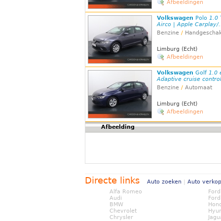
Afbeeldingen
Volkswagen
Polo
1.0 
Airco | Apple Carplay/.
Benzine
/
Handgeschak
Limburg (Echt)
Afbeeldingen
Volkswagen
Golf
1.0 
Adaptive cruise control 
Benzine
/
Automaat
Limburg (Echt)
Afbeeldingen
Afbeelding
Directe links
Auto zoeken
|
Auto verko
Alfa Romeo
Ford
Audi
Ford
BMW
Hon
Chevrolet
Hyu
Chrysler
Jagu