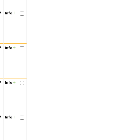
00
+
Info
00
+
Info
00
+
Info
00
+
Info