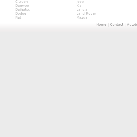
Citroen
Jeep
Daewoo
Kia
Daihatsu
Lancia
Dodge
Land Rover
Fiat
Mazda
Home
|
Contact
|
Autob