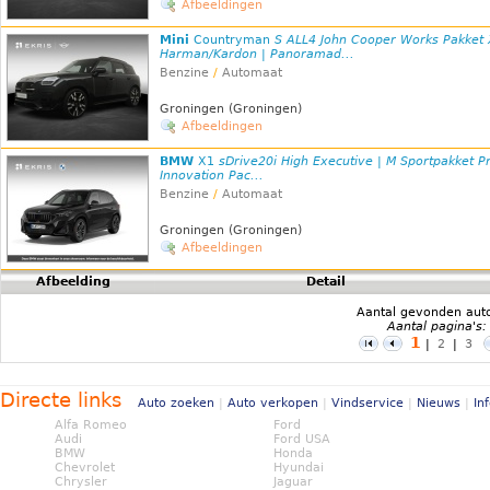
Afbeeldingen
Mini
Countryman
S ALL4 John Cooper Works Pakket 
Harman/Kardon | Panoramad...
Benzine
/
Automaat
Groningen (Groningen)
Afbeeldingen
BMW
X1
sDrive20i High Executive | M Sportpakket Pr
Innovation Pac...
Benzine
/
Automaat
Groningen (Groningen)
Afbeeldingen
Afbeelding
Detail
Aantal gevonden aut
Aantal pagina's:
1
|
2
|
3
Directe links
Auto zoeken
|
Auto verkopen
|
Vindservice
|
Nieuws
|
In
Alfa Romeo
Ford
Audi
Ford USA
BMW
Honda
Chevrolet
Hyundai
Chrysler
Jaguar