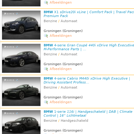
Afbeeldingen
BMW
X1
sDrive20i xLine | Comfort Pack | Travel Pac
Premium Pack
Benzine
/
Automaat
Groningen (Groningen)
Afbeeldingen
BMW
4-serie
Gran Coupé 440i xDrive High Executive
M-Performance Parts | ...
Benzine
/
Automaat
Groningen (Groningen)
Afbeeldingen
BMW
4-serie
Cabrio M440i xDrive High Executive |
Driving Assistant Profess...
Benzine
/
Automaat
Groningen (Groningen)
Afbeeldingen
BMW
1-serie
116i | Handgeschakeld | DAB | Climate
Control | 16'' Lichtmetaal
Benzine
/
Handgeschakeld
Groningen (Groningen)