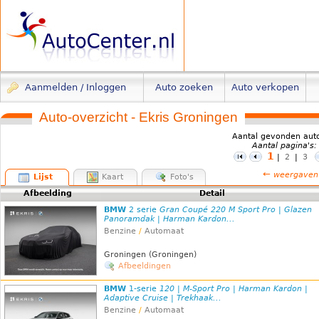
Aanmelden / Inloggen
Auto zoeken
Auto verkopen
Auto-overzicht - Ekris Groningen
Aantal gevonden aut
Aantal pagina's:
1
|
2
|
3
←
weergaven
Lijst
Kaart
Foto's
Afbeelding
Detail
BMW
2 serie
Gran Coupé 220 M Sport Pro | Glazen
Panoramdak | Harman Kardon...
Benzine
/
Automaat
Groningen (Groningen)
Afbeeldingen
BMW
1-serie
120 | M-Sport Pro | Harman Kardon |
Adaptive Cruise | Trekhaak...
Benzine
/
Automaat