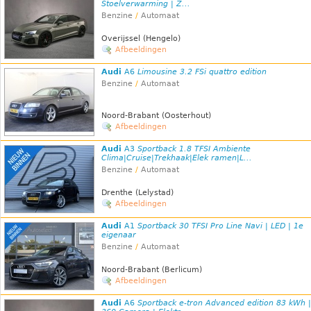
Stoelverwarming | Z...
Benzine
/
Automaat
Overijssel (Hengelo)
Afbeeldingen
Audi
A6
Limousine 3.2 FSi quattro edition
Benzine
/
Automaat
Noord-Brabant (Oosterhout)
Afbeeldingen
Audi
A3
Sportback 1.8 TFSI Ambiente
Clima|Cruise|Trekhaak|Elek ramen|L...
Benzine
/
Automaat
Drenthe (Lelystad)
Afbeeldingen
Audi
A1
Sportback 30 TFSI Pro Line Navi | LED | 1e
eigenaar
Benzine
/
Automaat
Noord-Brabant (Berlicum)
Afbeeldingen
Audi
A6
Sportback e-tron Advanced edition 83 kWh |