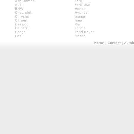
Alfa Romeo
Ford
Audi
Ford USA
BMW
Honda
Chevrolet
Hyundai
Chrysler
Jaguar
Citroen
Jeep
Daewoo
Kia
Daihatsu
Lancia
Dodge
Land Rover
Fiat
Mazda
Home
|
Contact
|
Autob