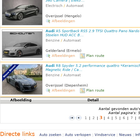
360 Camera | Elektr...
Electrisch
/
Automaat
Overijssel (Hengelo)
Afbeeldingen
Audi
A5
Sportback RS5 2.9 TFSI Quattro Pano Nardo
Stoelen HUD ACC B...
Benzine
/
Automaat
Gelderland (Ermelo)
Afbeeldingen
Plan route
Audi
R8
Spyder 5.2 performance quattro *Keramisch
Magnetic Ride / Ca...
Benzine
/
Automaat
Overijssel (Diepenheim)
Afbeeldingen
Plan route
Afbeelding
Detail
Aantal gevonden auto'
Aantal pagina's: 
3
1
|
2
|
|
4
|
5
|
6
|
7
|
Directe links
Auto zoeken
|
Auto verkopen
|
Vindservice
|
Nieuws
|
In