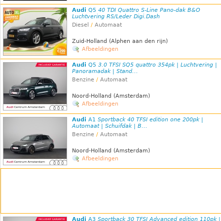
Audi
Q5
40 TDI Quattro S-Line Pano-dak B&O
Luchtvering RS/Leder Digi.Dash
Diesel
/
Automaat
Zuid-Holland (Alphen aan den rijn)
Afbeeldingen
Audi
Q5
3.0 TFSI SQ5 quattro 354pk | Luchtvering |
Panoramadak | Stand...
Benzine
/
Automaat
Noord-Holland (Amsterdam)
Afbeeldingen
Audi
A1
Sportback 40 TFSI edition one 200pk |
Automaat | Schuifdak | B...
Benzine
/
Automaat
Noord-Holland (Amsterdam)
Afbeeldingen
Audi
A3
Sportback 30 TFSI Advanced edition 110pk |