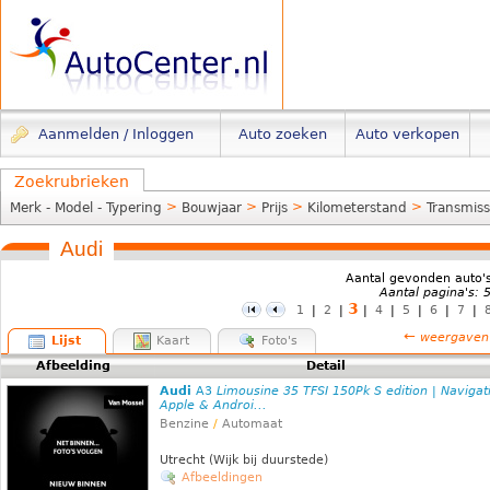
Aanmelden / Inloggen
Auto zoeken
Auto verkopen
Zoekrubrieken
>
>
>
>
Merk - Model - Typering
Bouwjaar
Prijs
Kilometerstand
Transmiss
Audi
Aantal gevonden auto'
Aantal pagina's: 
3
1
|
2
|
|
4
|
5
|
6
|
7
|
←
weergaven
Lijst
Kaart
Foto's
Afbeelding
Detail
Audi
A3
Limousine 35 TFSI 150Pk S edition | Navigati
Apple & Androi...
Benzine
/
Automaat
Utrecht (Wijk bij duurstede)
Afbeeldingen