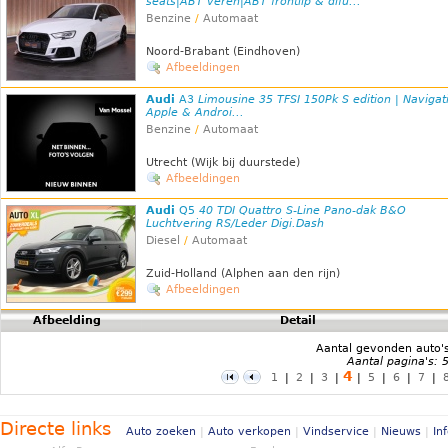
seats|ABT veren|ABT frontlip & difu...
Benzine
/
Automaat
Noord-Brabant (Eindhoven)
Afbeeldingen
Audi
A3
Limousine 35 TFSI 150Pk S edition | Navigati
Apple & Androi...
Benzine
/
Automaat
Utrecht (Wijk bij duurstede)
Afbeeldingen
Audi
Q5
40 TDI Quattro S-Line Pano-dak B&O
Luchtvering RS/Leder Digi.Dash
Diesel
/
Automaat
Zuid-Holland (Alphen aan den rijn)
Afbeeldingen
Afbeelding
Detail
Aantal gevonden auto'
Aantal pagina's: 
4
1
|
2
|
3
|
|
5
|
6
|
7
|
Directe links
Auto zoeken
|
Auto verkopen
|
Vindservice
|
Nieuws
|
In