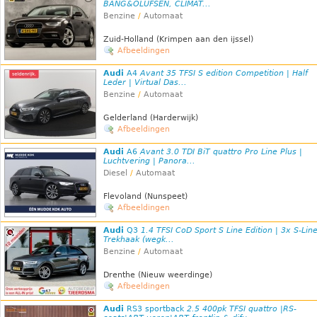
BANG&OLUFSEN, CLIMAT...
Benzine
/
Automaat
Zuid-Holland (Krimpen aan den ijssel)
Afbeeldingen
Audi
A4
Avant 35 TFSI S edition Competition | Half
Leder | Virtual Das...
Benzine
/
Automaat
Gelderland (Harderwijk)
Afbeeldingen
Audi
A6
Avant 3.0 TDI BiT quattro Pro Line Plus |
Luchtvering | Panora...
Diesel
/
Automaat
Flevoland (Nunspeet)
Afbeeldingen
Audi
Q3
1.4 TFSI CoD Sport S Line Edition | 3x S-Line
Trekhaak (wegk...
Benzine
/
Automaat
Drenthe (Nieuw weerdinge)
Afbeeldingen
Audi
RS3 sportback
2.5 400pk TFSI quattro |RS-