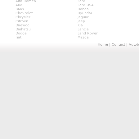
Alfa Romeo
Ford
Audi
Ford USA
BMW
Honda
Chevrolet
Hyundai
Chrysler
Jaguar
Citroen
Jeep
Daewoo
Kia
Daihatsu
Lancia
Dodge
Land Rover
Fiat
Mazda
Home
|
Contact
|
Autob