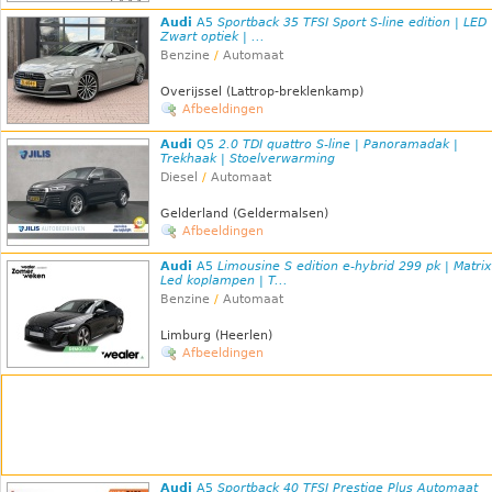
Audi
A5
Sportback 35 TFSI Sport S-line edition | LED 
Zwart optiek | ...
Benzine
/
Automaat
Overijssel (Lattrop-breklenkamp)
Afbeeldingen
Audi
Q5
2.0 TDI quattro S-line | Panoramadak |
Trekhaak | Stoelverwarming
Diesel
/
Automaat
Gelderland (Geldermalsen)
Afbeeldingen
Audi
A5
Limousine S edition e-hybrid 299 pk | Matrix
Led koplampen | T...
Benzine
/
Automaat
Limburg (Heerlen)
Afbeeldingen
Audi
A5
Sportback 40 TFSI Prestige Plus Automaat