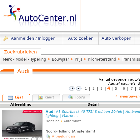
Aanmelden / Inloggen
Auto zoeken
Auto verkopen
Zoekrubrieken
>
>
>
>
Merk - Model - Typering
Bouwjaar
Prijs
Kilometerstand
Transmiss
Audi
Aantal gevonden auto'
Aantal pagina's: 
4
1
|
2
|
3
|
|
5
|
6
|
7
|
←
weergaven
Lijst
Kaart
Foto's
Afbeelding
Detail
Audi
A5
Sportback 40 TFSI S edition 204pk | Ambien
lighting | Matrix ...
Benzine
/
Automaat
Noord-Holland (Amsterdam)
Afbeeldingen