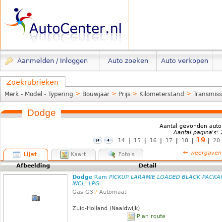
Aanmelden / Inloggen
Auto zoeken
Auto verkopen
Zoekrubrieken
>
>
>
>
Merk - Model - Typering
Bouwjaar
Prijs
Kilometerstand
Transmiss
Dodge
Aantal gevonden auto
Aantal pagina's:
19
14
|
15
|
16
|
17
|
18
|
|
20
←
weergaven
Lijst
Kaart
Foto's
Afbeelding
Detail
Dodge
Ram
PICKUP LARAMIE LOADED BLACK PACKA
INCL. LPG
Gas G3
/
Automaat
Zuid-Holland (Naaldwijk)
Plan route