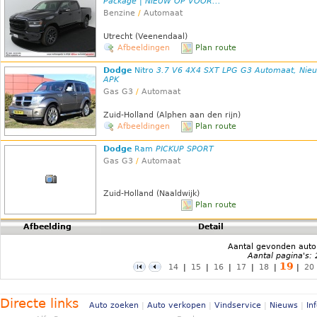
Package | NIEUW OP VOOR...
Benzine
/
Automaat
Utrecht (Veenendaal)
Afbeeldingen
Plan route
Dodge
Nitro
3.7 V6 4X4 SXT LPG G3 Automaat, Nie
APK
Gas G3
/
Automaat
Zuid-Holland (Alphen aan den rijn)
Afbeeldingen
Plan route
Dodge
Ram
PICKUP SPORT
Gas G3
/
Automaat
Zuid-Holland (Naaldwijk)
Plan route
Afbeelding
Detail
Aantal gevonden auto
Aantal pagina's:
19
14
|
15
|
16
|
17
|
18
|
|
20
Directe links
Auto zoeken
|
Auto verkopen
|
Vindservice
|
Nieuws
|
In