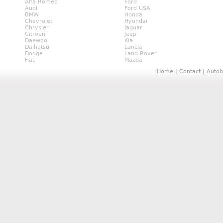
Alfa Romeo
Ford
Audi
Ford USA
BMW
Honda
Chevrolet
Hyundai
Chrysler
Jaguar
Citroen
Jeep
Daewoo
Kia
Daihatsu
Lancia
Dodge
Land Rover
Fiat
Mazda
Home
|
Contact
|
Autob