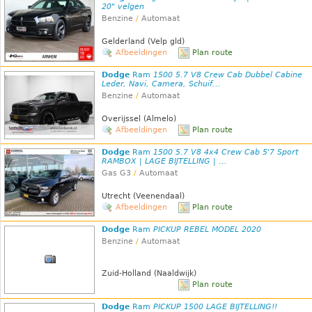
20" velgen
Benzine
/
Automaat
Gelderland (Velp gld)
Afbeeldingen
Plan route
Dodge
Ram
1500 5.7 V8 Crew Cab Dubbel Cabine
Leder, Navi, Camera, Schuif...
Benzine
/
Automaat
Overijssel (Almelo)
Afbeeldingen
Plan route
Dodge
Ram
1500 5.7 V8 4x4 Crew Cab 5'7 Sport
RAMBOX | LAGE BIJTELLING | ...
Gas G3
/
Automaat
Utrecht (Veenendaal)
Afbeeldingen
Plan route
Dodge
Ram
PICKUP REBEL MODEL 2020
Benzine
/
Automaat
Zuid-Holland (Naaldwijk)
Plan route
Dodge
Ram
PICKUP 1500 LAGE BIJTELLING!!