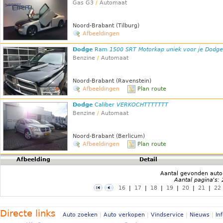
Gas G3
/
Automaat
Noord-Brabant (Tilburg)
Afbeeldingen
Dodge
Ram
1500 SRT Motorkap uniek voor je Dodge
Benzine
/
Automaat
Noord-Brabant (Ravenstein)
Afbeeldingen
Plan route
Dodge
Caliber
VERKOCHTTTTTTT
Benzine
/
Automaat
Noord-Brabant (Berlicum)
Afbeeldingen
Plan route
Afbeelding
Detail
Aantal gevonden auto
Aantal pagina's:
16
|
17
|
18
|
19
|
20
|
21
|
22
Directe links
Auto zoeken
|
Auto verkopen
|
Vindservice
|
Nieuws
|
In