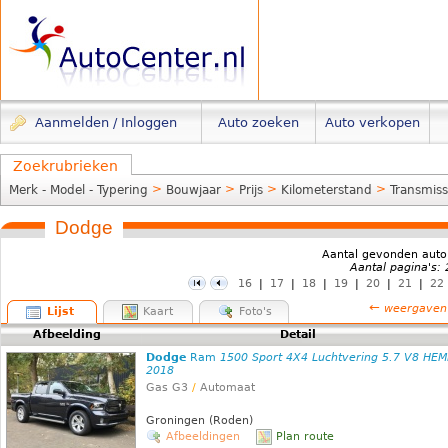
Aanmelden / Inloggen
Auto zoeken
Auto verkopen
Zoekrubrieken
>
>
>
>
Merk - Model - Typering
Bouwjaar
Prijs
Kilometerstand
Transmiss
Dodge
Aantal gevonden auto
Aantal pagina's:
16
|
17
|
18
|
19
|
20
|
21
|
22
←
weergaven
Lijst
Kaart
Foto's
Afbeelding
Detail
Dodge
Ram
1500 Sport 4X4 Luchtvering 5.7 V8 HEM
2018
Gas G3
/
Automaat
Groningen (Roden)
Afbeeldingen
Plan route