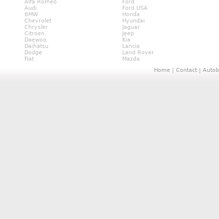
Alfa Romeo
Ford
Audi
Ford USA
BMW
Honda
Chevrolet
Hyundai
Chrysler
Jaguar
Citroen
Jeep
Daewoo
Kia
Daihatsu
Lancia
Dodge
Land Rover
Fiat
Mazda
Home
|
Contact
|
Autob