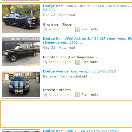
Dodge
Ram
1500 SPORT R/T BLACK EDITION 4x4 5.
V8 LPG
Gas G3
/
Automaat
Groningen (Roden)
Afbeeldingen
Plan route
Dodge
Ram
2500 Pick up 8L V10 SLT Viper motor El
stoelen/ramen, 250L ...
Gas G3
/
Automaat
Noord-Holland (Heerhugowaard)
Afbeeldingen
Plan route
Dodge
Avenger
Nieuwe apk tot 15-06-2018
Benzine
/
Handgeschakeld
Utrecht (Utrecht)
Afbeeldingen
Plan route
Dodge
Ram
1500 5.7 V8 4X4 LIMITED Lpg-G3