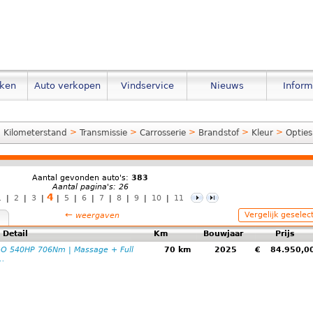
eken
Auto verkopen
Vindservice
Nieuws
Inform
>
>
>
>
>
>
Kilometerstand
Transmissie
Carrosserie
Brandstof
Kleur
Opties
Aantal gevonden auto's:
383
Aantal pagina's: 26
4
1
|
2
|
3
|
|
5
|
6
|
7
|
8
|
9
|
10
|
11
←
Vergelijk geselec
weergaven
Detail
Km
Bouwjaar
Prijs
.O 540HP 706Nm | Massage + Full
70 km
2025
€
84.950,
..