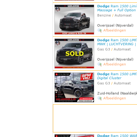
Dodge
Ram
1500 Limi
Massage + Full Option |
Benzine
/
Automaat
Overijssel (Nijverdal)
Afbeeldingen
Dodge
Ram
1500 LIMI
MWK | LUCHTVERING | 
Gas G3
/
Automaat
Overijssel (Nijverdal)
Afbeeldingen
Dodge
Ram
1500 LIMI
Digital Cluster
Gas G3
/
Automaat
Zuid-Holland (Naaldwij
Afbeeldingen
Dodge
Ram
1500 WARL