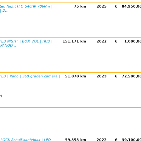
ted Night H.O 540HP 706Nm |
75 km
2025
€
84.950,
 D...
TED NIGHT | BOM VOL | HUD |
151.171 km
2022
€
1.000,
PANOD...
TED | Pano | 360 graden camera |
51.870 km
2023
€
72.500,
k)
OCK Schuif-kanteldak | LED
59.353 km
2022
€
39.100,