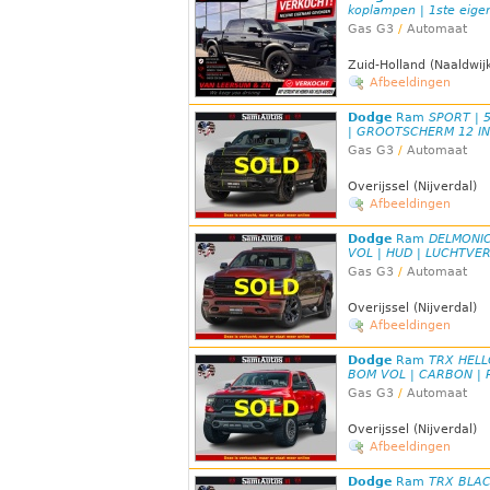
koplampen | 1ste eige
Gas G3
/
Automaat
Zuid-Holland (Naaldwij
Afbeeldingen
Dodge
Ram
SPORT | 
| GROOTSCHERM 12 INC
Gas G3
/
Automaat
Overijssel (Nijverdal)
Afbeeldingen
Dodge
Ram
DELMONIC
VOL | HUD | LUCHTVER
Gas G3
/
Automaat
Overijssel (Nijverdal)
Afbeeldingen
Dodge
Ram
TRX HELLC
BOM VOL | CARBON | R
Gas G3
/
Automaat
Overijssel (Nijverdal)
Afbeeldingen
Dodge
Ram
TRX BLAC