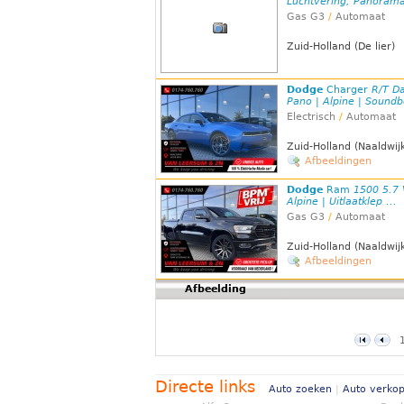
Luchtvering, Panorama
Gas G3
/
Automaat
Zuid-Holland (De lier)
Dodge
Charger
R/T Da
Pano | Alpine | Sound
Electrisch
/
Automaat
Zuid-Holland (Naaldwij
Afbeeldingen
Dodge
Ram
1500 5.7 
Alpine | Uitlaatklep ...
Gas G3
/
Automaat
Zuid-Holland (Naaldwij
Afbeeldingen
Afbeelding
Directe links
Auto zoeken
|
Auto verko