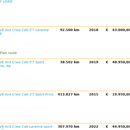
Y LOAD...
V8 4x4 Crew Cab 5'7 Laramie
92.500 km
2018
€
43.000,
ak
Plan route
V8 4x4 Crew Cab 5'7 Sport
38.502 km
2019
€
48.950,
ns, Na...
V8 4x4 Crew Cab 5'7 Sport Prins
413.827 km
2015
€
19.950,
V8 4x4 Crew Cab Laramie sport
307.970 km
2022
€
44.950,