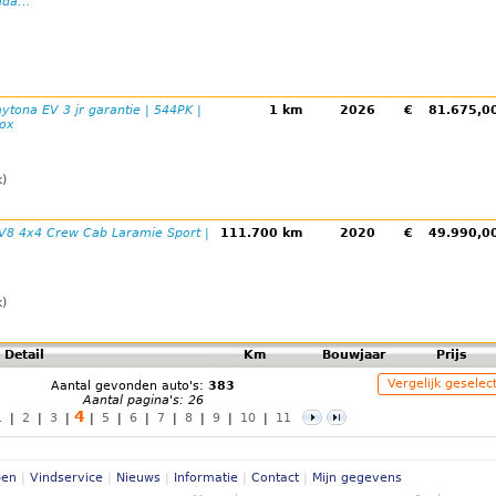
da...
ytona EV 3 jr garantie | 544PK |
1 km
2026
€
81.675,
box
k)
V8 4x4 Crew Cab Laramie Sport |
111.700 km
2020
€
49.990,
k)
Detail
Km
Bouwjaar
Prijs
Vergelijk geselec
Aantal gevonden auto's:
383
Aantal pagina's: 26
4
1
|
2
|
3
|
|
5
|
6
|
7
|
8
|
9
|
10
|
11
pen
|
Vindservice
|
Nieuws
|
Informatie
|
Contact
|
Mijn gegevens