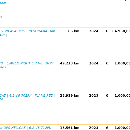
naar
k)
5.7 V8 4x4 HEMI | PANORAMA DAK
65 km
2024
€
64.950,
H |...
O | LIMITED NIGHT 5.7 V8 | BOM
49.223 km
2024
€
1.000,
ING...
AT | 6.2 V8 702PK | FLAME RED |
28.919 km
2023
€
1.000,
A...
K OPS HELLCAT | 6.2 V8 712PK
18.561 km
2023
€
1.000,