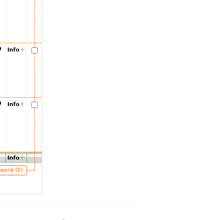
00
+
Info
00
+
Info
+
Info
teerd (0)