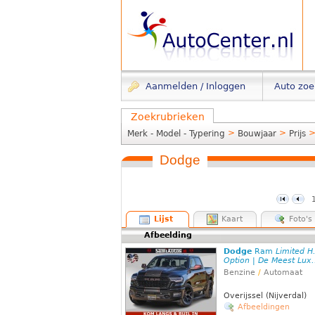
Aanmelden / Inloggen
Auto zo
Zoekrubrieken
>
>
Merk - Model - Typering
Bouwjaar
Prijs
Dodge
Lijst
Kaart
Foto's
Afbeelding
Dodge
Ram
Limited H
Option | De Meest Lux.
Benzine
/
Automaat
Overijssel (Nijverdal)
Afbeeldingen