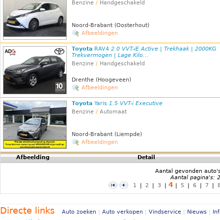
Benzine
/
Handgeschakeld
Noord-Brabant (Oosterhout)
Afbeeldingen
Toyota
RAV4
2.0 VVT-iE Active | Trekhaak | 2000KG
Trekvermogen | Lage Kilo...
Benzine
/
Handgeschakeld
Drenthe (Hoogeveen)
Afbeeldingen
Toyota
Yaris
1.5 VVT-i Executive
Benzine
/
Automaat
Noord-Brabant (Liempde)
Afbeeldingen
Afbeelding
Detail
Aantal gevonden auto'
Aantal pagina's: 
4
1
|
2
|
3
|
|
5
|
6
|
7
|
Directe links
Auto zoeken
|
Auto verkopen
|
Vindservice
|
Nieuws
|
In