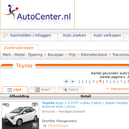
Aanmelden / Inloggen
Auto zoeken
Auto verkopen
Zoekrubrieken
>
>
>
>
Merk - Model - Typering
Bouwjaar
Prijs
Kilometerstand
Transmiss
Toyota
Aantal gevonden auto'
Aantal pagina's: 
4
1
|
2
|
3
|
|
5
|
6
|
7
|
←
weergaven
Lijst
Kaart
Foto's
Afbeelding
Detail
Toyota
Aygo
1.0 VVT-i x-play Cabrio | Apple Carplay
Android Auto | Airco...
Benzine
/
Handgeschakeld
Drenthe (Hoogeveen)
Afbeeldingen