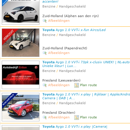
accenten!
Benzine
/
Handgeschakeld
Zuid-Holland (Alphen aan den rijn)
Afbeeldingen
Toyota
Aygo
1.0 VVT-i x-fun Airco/Led
Benzine
/
Handgeschakeld
Zuid-Holland (Papendrecht)
Afbeeldingen
Toyota
Aygo
1.0 VVT-i 73pk x-clusiv UNIEK! | NL-auto
Unieke kleur! | Lux...
Benzine
/
Handgeschakeld
Friesland (Leeuwarden)
Afbeeldingen
Plan route
Toyota
Aygo
1.0 VVT-i x-play | Rijklaar | Apple/Andro
Camera | DAB | A...
Benzine
/
Handgeschakeld
Friesland (Drachten)
Afbeeldingen
Plan route
Toyota
Aygo
1.0 VVT-i x-play |Camera|