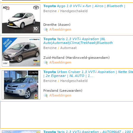
Toyota
Aygo
1.0 VVT-i x-fun | Airco | Bluetooth |
Benzine
/
Handgeschakeld
Drenthe (Assen)
Afbeeldingen
Toyota
Yaris
1.3 VVT-i Aspiration |NL
Auto|Automaat|Clima|Trekhaak|Bluetooth
Benzine
/
Automaat
Zuid-Holland (Hardinxveld-giessendam)
Afbeeldingen
Toyota
Urban Cruiser
1.3 VVT-i Aspiration | Nette St
| 2e Eigenaar | NL AUTO | 1...
Benzine
/
Handgeschakeld
Friesland (Leeuwarden)
Afbeeldingen
Toyota
Yaris
1.3 VVT-i Aspiration - AUTOMAAT - 100 