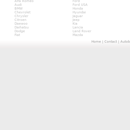
Alfa Romeo
Ford
Audi
Ford USA
BMW
Honda
Chevrolet
Hyundai
Chrysler
Jaguar
Citroen
Jeep
Daewoo
Kia
Daihatsu
Lancia
Dodge
Land Rover
Fiat
Mazda
Home
|
Contact
|
Autob