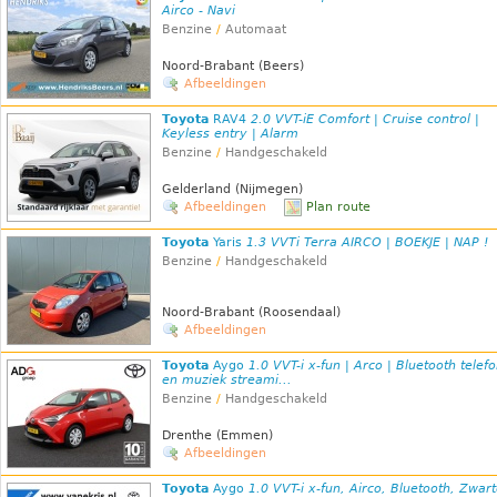
Airco - Navi
Benzine
/
Automaat
Noord-Brabant (Beers)
Afbeeldingen
Toyota
RAV4
2.0 VVT-iE Comfort | Cruise control |
Keyless entry | Alarm
Benzine
/
Handgeschakeld
Gelderland (Nijmegen)
Afbeeldingen
Plan route
Toyota
Yaris
1.3 VVTi Terra AIRCO | BOEKJE | NAP !
Benzine
/
Handgeschakeld
Noord-Brabant (Roosendaal)
Afbeeldingen
Toyota
Aygo
1.0 VVT-i x-fun | Arco | Bluetooth telefo
en muziek streami...
Benzine
/
Handgeschakeld
Drenthe (Emmen)
Afbeeldingen
Toyota
Aygo
1.0 VVT-i x-fun, Airco, Bluetooth, Zwar