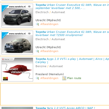
Toyota
Urban Cruiser
Executive 61 kWh, Nieuw en i
september leverbaar met 2.500,- ...
Electrisch
/
Automaat
Utrecht (Mijdrecht)
Afbeeldingen
Toyota
Urban Cruiser
Executive 61 kWh, Nieuw en s
leverbaar met ?2500 inruilpremie!
Electrisch
/
Automaat
Utrecht (Mijdrecht)
Afbeeldingen
Toyota
Aygo
1.0 VVT-i x-play | Automaat | Airco | A
Carplay |
Benzine
/
Automaat
Friesland (Hemelum)
Afbeeldingen
Plan route
Toyota
Yaris
1.0 VVTi Acces AIRCO | NAP !