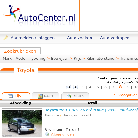
Aanmelden / Inloggen
Auto zoeken
Auto verkopen
Zoekrubrieken
>
>
>
>
Merk - Model - Typering
Bouwjaar
Prijs
Kilometerstand
Transmiss
Toyota
Aantal gevonden auto'
Aantal pagina's: 
8
3
|
4
|
5
|
6
|
7
|
|
9
|
1
←
weergaven
Lijst
Kaart
Foto's
Afbeelding
Detail
Toyota
Yaris
1.0-16V VVT-i YORIN | 2002 | Inruilkoopj
Benzine
/
Handgeschakeld
Groningen (Marum)
Afbeeldingen