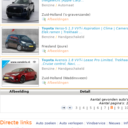
trekgewicht |Apple Carp...
Benzine
/
Automaat
Zuid-Holland ('s-gravenzande)
Afbeeldingen
Toyota
Verso-S
1.3 VVT-i Aspiration | Clima | Camera
Elek.ramen | Trekhaak ...
Benzine
/
Handgeschakeld
Friesland (Joure)
Afbeeldingen
Toyota
Avensis
1.8 VVT-i Lease Pro Limited, Trekhaa
,Cruise control, Navi, ...
Benzine
/
Handgeschakeld
Zuid-Holland (Waddinxveen)
Afbeeldingen
Afbeelding
Detail
Aantal gevonden auto'
Aantal pagina's: 
8
3
|
4
|
5
|
6
|
7
|
|
9
|
1
Directe links
Auto zoeken
|
Auto verkopen
|
Vindservice
|
Nieuws
|
In