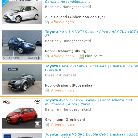
Carplay, Airconditioning...
Benzine
/
Handgeschakeld
Zuid-Holland (Alphen aan den rijn)
Afbeeldingen
Toyota
Yaris
1.3 VVT-i S-Line / Airco / APK TUV MOT 
27
Benzine
/
Handgeschakeld
Noord-Brabant (Tilburg)
Afbeeldingen
Plan route
Toyota
RAV4
2.2D 4WD TREKHAAK | CAMERA | CRUI
CONTROL !
Diesel
/
Automaat
Noord-Brabant (Roosendaal)
Afbeeldingen
Toyota
Aygo
1.0 VVT-i x-play | Groot scherm met
multimedia | Airco | Parke...
Benzine
/
Handgeschakeld
Groningen (Groningen)
Afbeeldingen
Toyota
Tundra
V6 SR5 Double Cab | Trekhaak | 3500