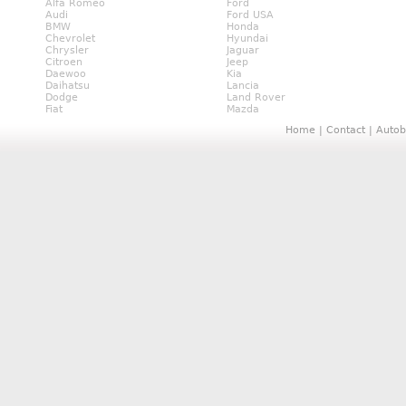
Alfa Romeo
Ford
Audi
Ford USA
BMW
Honda
Chevrolet
Hyundai
Chrysler
Jaguar
Citroen
Jeep
Daewoo
Kia
Daihatsu
Lancia
Dodge
Land Rover
Fiat
Mazda
Home
|
Contact
|
Autob